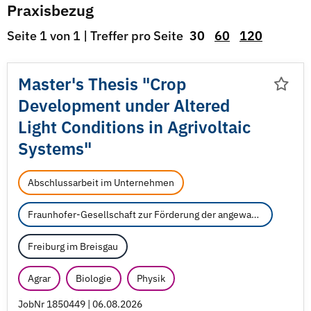
Praxisbezug
Seite 1 von 1 | Treffer pro Seite
30
60
120
Master's Thesis "Crop
Development under Altered
Light Conditions in Agrivoltaic
Systems"
Abschlussarbeit im Unternehmen
Fraunhofer-Gesellschaft zur Förderung der angewandten Forschung e.V.
Freiburg im Breisgau
Agrar
Biologie
Physik
JobNr 1850449 | 06.08.2026