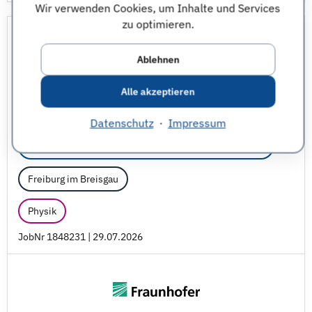
Wir verwenden Cookies, um Inhalte und Services
zu optimieren.
Master Thesis: Stress Analysis in
NV-Doped Diamond Using ODMR
Ablehnen
for Quantum Technologies
Alle akzeptieren
Abschlussarbeit im Unternehmen
Datenschutz
·
Impressum
Fraunhofer-Gesellschaft zur Förderung der angewandten Forschung e.V.
Freiburg im Breisgau
Physik
JobNr 1848231 | 29.07.2026