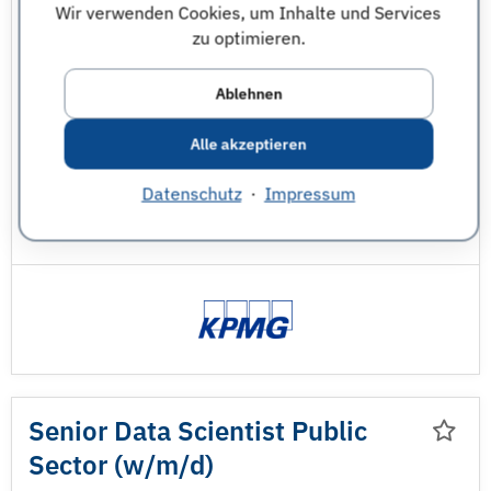
Wir verwenden Cookies, um Inhalte und Services
Düsseldorf
Frankfurt am Main
und weitere
zu optimieren.
Finanzen
Informatik - sonstige
Mathematik
Ablehnen
Steuern
Wirtschaftsinformatik
Alle akzeptieren
Wirtschaftsmathematik
Datenschutz
·
Impressum
Wirtschaftswissenschaften - sonstige
Senior Data Scientist Public
Sector (w/
m/
d)