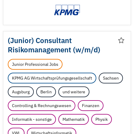
(Junior) Consultant
Risikomanagement (w/
m/
d)
Junior Professional Jobs
KPMG AG Wirtschaftsprüfungsgesellschaft
Sachsen
Augsburg
Berlin
und weitere
Controlling & Rechnungswesen
Finanzen
Informatik - sonstige
Mathematik
Physik
VWL
Wirtschaftsinformatik