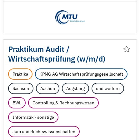
Praktikum Audit /
Wirtschaftsprüfung (w/
m/
d)
Praktika
KPMG AG Wirtschaftsprüfungsgesellschaft
Sachsen
Aachen
Augsburg
und weitere
BWL
Controlling & Rechnungswesen
Informatik - sonstige
Jura und Rechtswissenschaften