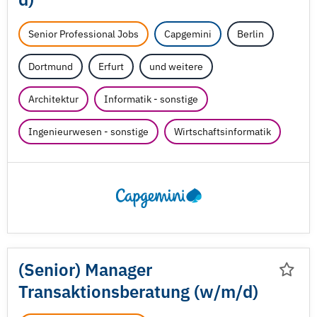
Senior Professional Jobs
Capgemini
Berlin
Dortmund
Erfurt
und weitere
Architektur
Informatik - sonstige
Ingenieurwesen - sonstige
Wirtschaftsinformatik
(Senior) Manager
Transaktionsberatung (w/
m/
d)