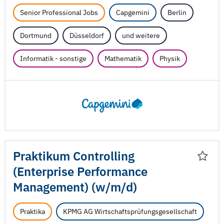
Senior Professional Jobs
Capgemini
Berlin
Dortmund
Düsseldorf
und weitere
Informatik - sonstige
Mathematik
Physik
Praktikum Controlling
(Enterprise Performance
Management) (w/
m/
d)
Praktika
KPMG AG Wirtschaftsprüfungsgesellschaft