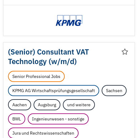
(Senior) Consultant VAT
Technology (w/
m/
d)
Senior Professional Jobs
KPMG AG Wirtschaftsprüfungsgesellschaft
Sachsen
Aachen
Augsburg
und weitere
BWL
Ingenieurwesen - sonstige
Jura und Rechtswissenschaften