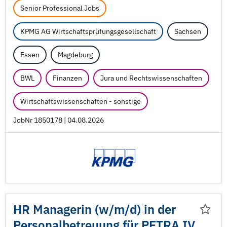
Senior Professional Jobs
KPMG AG Wirtschaftsprüfungsgesellschaft
Sachsen
Essen
Magdeburg
BWL
Finanzen
Jura und Rechtswissenschaften
Wirtschaftswissenschaften - sonstige
JobNr 1850178 | 04.08.2026
HR Managerin (w/
m/
d) in der
Personalbetreuung für PETRA IV