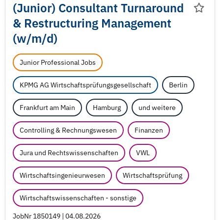
(Junior) Consultant Turnaround
& Restructuring Management
(w/
m/
d)
Junior Professional Jobs
KPMG AG Wirtschaftsprüfungsgesellschaft
Berlin
Frankfurt am Main
Hamburg
und weitere
Controlling & Rechnungswesen
Finanzen
Jura und Rechtswissenschaften
VWL
Wirtschaftsingenieurwesen
Wirtschaftsprüfung
Wirtschaftswissenschaften - sonstige
JobNr 1850149 | 04.08.2026