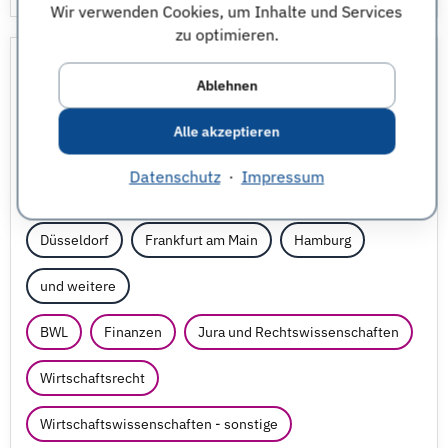
Wir verwenden Cookies, um Inhalte und Services
zu optimieren.
(Senior) Manager Customs &
Ablehnen
Trade (w/
m/
d)
Alle akzeptieren
Senior Professional Jobs
Datenschutz
·
Impressum
KPMG AG Wirtschaftsprüfungsgesellschaft
Düsseldorf
Frankfurt am Main
Hamburg
und weitere
BWL
Finanzen
Jura und Rechtswissenschaften
Wirtschaftsrecht
Wirtschaftswissenschaften - sonstige