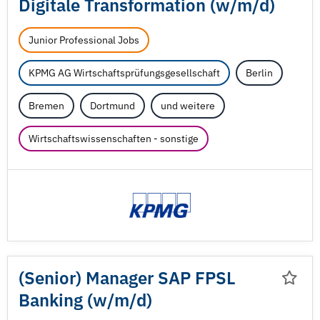
Digitale Transformation (w/
m/
d)
Junior Professional Jobs
KPMG AG Wirtschaftsprüfungsgesellschaft
Berlin
Bremen
Dortmund
und weitere
Wirtschaftswissenschaften - sonstige
(Senior) Manager SAP FPSL
Banking (w/
m/
d)