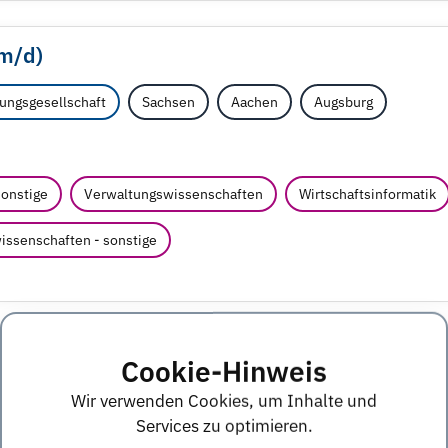
m/
d)
ungsgesellschaft
Sachsen
Aachen
Augsburg
sonstige
Verwaltungswissenschaften
Wirtschaftsinformatik
issenschaften - sonstige
täts- und Risikomanagement (w/
m/
d)
Cookie-Hinweis
Wir verwenden Cookies, um Inhalte und
haftsprüfungsgesellschaft
Sachsen
Berlin
Dresden
Services zu optimieren.