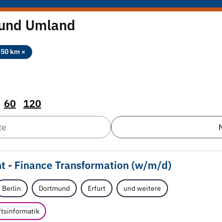
 und Umland
50 km ×
60
120
te
t - Finance Transformation (w/
m/
d)
Berlin
Dortmund
Erfurt
und weitere
ftsinformatik