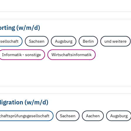
rting (w/
m/
d)
sellschaft
Sachsen
Augsburg
Berlin
und weitere
Informatik - sonstige
Wirtschaftsinformatik
igration (w/
m/
d)
haftsprüfungsgesellschaft
Sachsen
Aachen
Augsburg