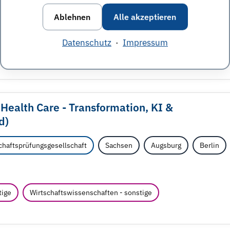
Ablehnen
Alle akzeptieren
tsmanagement
Wirtschaftsinformatik
Wirtschaftsprüfung
Datenschutz
·
Impressum
 Health Care - Transformation, KI &
d)
haftsprüfungsgesellschaft
Sachsen
Augsburg
Berlin
tige
Wirtschaftswissenschaften - sonstige