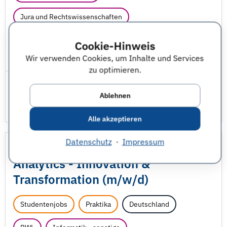
Jura und Rechtswissenschaften
Wirtschaftswissenschaften - sonstige
Cookie-Hinweis
Wir verwenden Cookies, um Inhalte und Services
JobNr 1845564 | 06.08.2026
zu optimieren.
Ablehnen
Alle akzeptieren
Datenschutz
·
Impressum
Praktikant /
Werkstudent Data
Analytics - Innovation &
Transformation (m/
w/
d)
Studentenjobs
Praktika
Deutschland