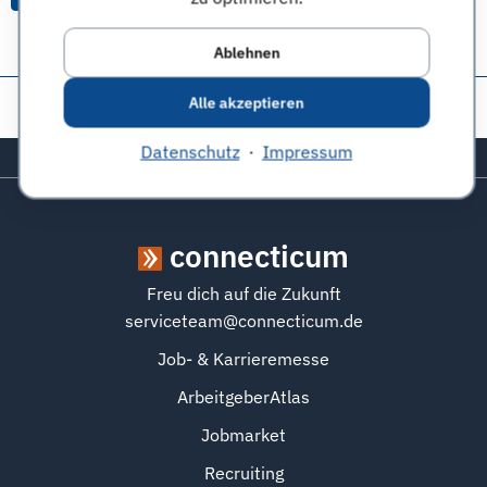
Ablehnen
Diese Seite teilen:
Alle akzeptieren
Datenschutz
·
Impressum
Zurück zum Seitenanfang
connecticum
Freu dich auf die Zukunft
serviceteam@connecticum.de
Job- & Karrieremesse
ArbeitgeberAtlas
Jobmarket
Recruiting