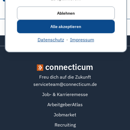
Ablehnen
Diese Seite teilen:
Alle akzeptieren
Datenschutz
·
Impressum
Zurück zum Seitenanfang
connecticum
Freu dich auf die Zukunft
serviceteam@connecticum.de
Job- & Karrieremesse
ArbeitgeberAtlas
Jobmarket
Recruiting