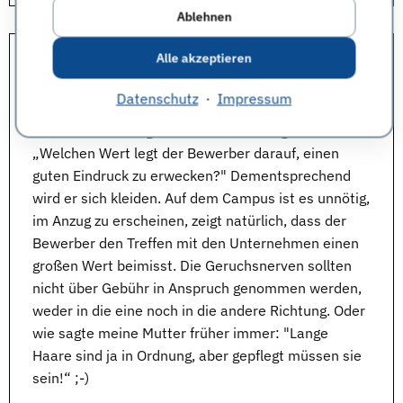
Ablehnen
Alle akzeptieren
Stichwort
Kleiderordnung
auf der connecticum:
Worauf legen Sie beim Äußeren eines
Bewerbers
Datenschutz
·
Impressum
Wert?
Ich würde die Frage umdrehen und fragen:
„Welchen Wert legt der Bewerber darauf, einen
guten Eindruck zu erwecken?" Dementsprechend
wird er sich kleiden. Auf dem Campus ist es unnötig,
im Anzug zu erscheinen, zeigt natürlich, dass der
Bewerber
den Treffen mit den Unternehmen einen
großen Wert beimisst. Die Geruchsnerven sollten
nicht über Gebühr in Anspruch genommen werden,
weder in die eine noch in die andere Richtung. Oder
wie sagte meine Mutter früher immer: "Lange
Haare sind ja in Ordnung, aber gepflegt müssen sie
sein!“ ;-)