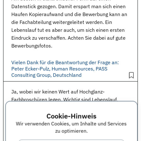
Datenstick gezogen. Damit erspart man sich einen
Haufen Kopieraufwand und die Bewerbung kann an
die Fachabteilung weitergeleitet werden. Ein
Lebenslauf
tut es aber auch, um sich einen ersten
Eindruck zu verschaffen. Achten Sie dabei auf gute
Bewerbungsfotos.
Vielen Dank für die Beantwortung der Frage an:
Peter Ecker-Pulz, Human Resources, PASS
Consulting Group, Deutschland
Ja, wobei wir keinen Wert auf Hochglanz-
Farbbroschüren legen. Wichtig sind
Lebenslauf
,
Zeugnisse und Studienleistungen.
Cookie-Hinweis
Wir verwenden Cookies, um Inhalte und Services
Vielen Dank für die Beantwortung der Frage an:
Peter Ecker-Pulz, Human Resources, PASS
zu optimieren.
Consulting Group, Deutschland