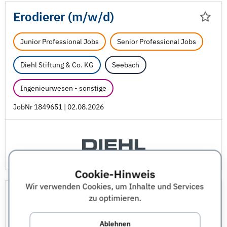
Erodierer (m/
w/
d)
Junior Professional Jobs
Senior Professional Jobs
Diehl Stiftung & Co. KG
Seebach
Ingenieurwesen - sonstige
JobNr 1849651 | 02.08.2026
Cookie-Hinweis
Wir verwenden Cookies, um Inhalte und Services
Auszubildender (m/
w/
d) zum
zu optimieren.
Industriemechaniker ab
Ablehnen