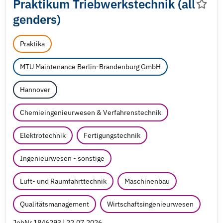
Praktikum Triebwerkstechnik (all
genders)
Praktika
MTU Maintenance Berlin-Brandenburg GmbH
Hannover
Chemieingenieurwesen & Verfahrenstechnik
Elektrotechnik
Fertigungstechnik
Ingenieurwesen - sonstige
Luft- und Raumfahrttechnik
Maschinenbau
Qualitätsmanagement
Wirtschaftsingenieurwesen
JobNr 1846293 | 22.07.2026