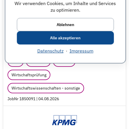
Wir verwenden Cookies, um Inhalte und Services
Delivery Center (SDC) (w/
m/
d)
zu optimieren.
Senior Professional Jobs
Ablehnen
KPMG AG Wirtschaftsprüfungsgesellschaft
Sachsen
Alle akzeptieren
Essen
Magdeburg
Datenschutz
·
Impressum
BWL
Finanzen
Steuern
Wirtschaftsprüfung
Wirtschaftswissenschaften - sonstige
JobNr 1850091 | 04.08.2026