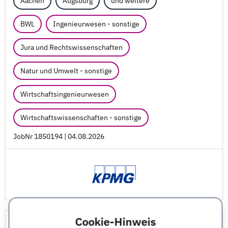
Aachen
Augsburg
und weitere
BWL
Ingenieurwesen - sonstige
Jura und Rechtswissenschaften
Natur und Umwelt - sonstige
Wirtschaftsingenieurwesen
Wirtschaftswissenschaften - sonstige
JobNr 1850194 | 04.08.2026
Cookie-Hinweis
Senior Expert Tax - Shared