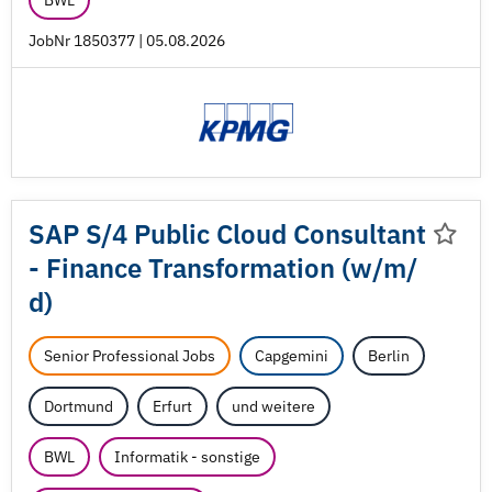
BWL
JobNr 1850377 | 05.08.2026
SAP S/
4 Public Cloud Consultant
- Finance Transformation (w/
m/
d)
Senior Professional Jobs
Capgemini
Berlin
Dortmund
Erfurt
und weitere
BWL
Informatik - sonstige