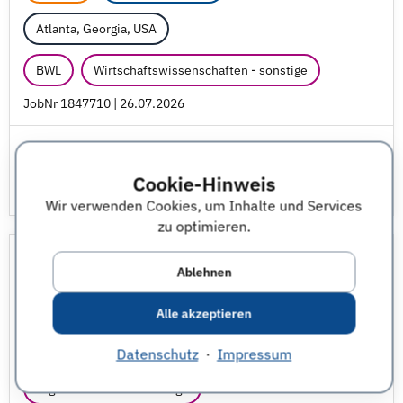
Atlanta, Georgia, USA
BWL
Wirtschaftswissenschaften - sonstige
JobNr 1847710 | 26.07.2026
Cookie-Hinweis
Wir verwenden Cookies, um Inhalte und Services
zu optimieren.
Digital Platforms Intern
Ablehnen
Praktika
Porsche-Konzern
Alle akzeptieren
Atlanta, Georgia, USA
Datenschutz
·
Impressum
Ingenieurwesen - sonstige