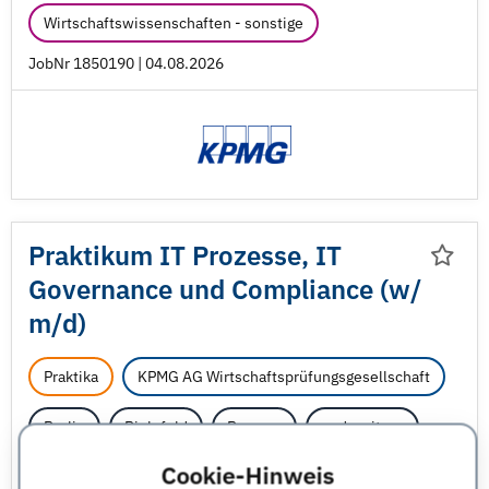
Wirtschaftswissenschaften - sonstige
JobNr 1850190 | 04.08.2026
Praktikum IT Prozesse, IT
Governance und Compliance (w/
m/
d)
Praktika
KPMG AG Wirtschaftsprüfungsgesellschaft
Berlin
Bielefeld
Bremen
und weitere
Cookie-Hinweis
BWL
Informatik - sonstige