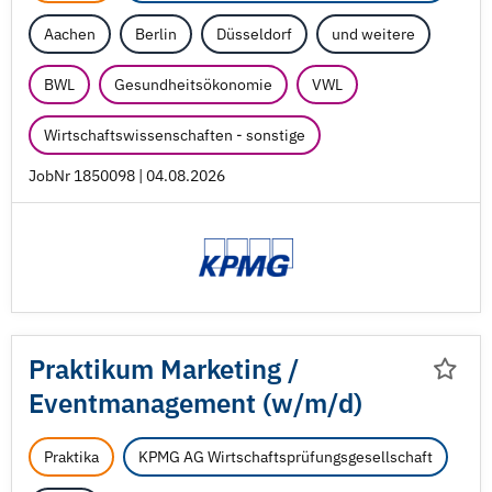
Aachen
Berlin
Düsseldorf
und weitere
BWL
Gesundheitsökonomie
VWL
Wirtschaftswissenschaften - sonstige
JobNr 1850098 | 04.08.2026
Praktikum Marketing /
Eventmanagement (w/
m/
d)
Praktika
KPMG AG Wirtschaftsprüfungsgesellschaft