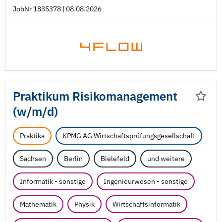
JobNr 1835378 | 08.08.2026
Praktikum Risikomanagement
(w/
m/
d)
Praktika
KPMG AG Wirtschaftsprüfungsgesellschaft
Sachsen
Berlin
Bielefeld
und weitere
Informatik - sonstige
Ingenieurwesen - sonstige
Mathematik
Physik
Wirtschaftsinformatik