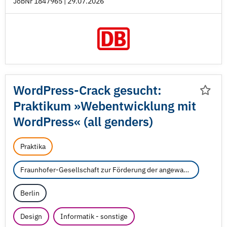
JobNr 1847965 | 29.07.2026
WordPress-Crack gesucht:
Praktikum »Webentwicklung mit
WordPress« (all genders)
Praktika
Fraunhofer-Gesellschaft zur Förderung der angewandten Forschung e.V.
Berlin
Design
Informatik - sonstige