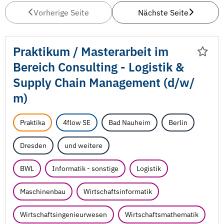
Vorherige Seite
Nächste Seite
Praktikum /
Masterarbeit im
Bereich Consulting - Logistik &
Supply Chain Management (d/
w/
m)
Praktika
4flow SE
Bad Nauheim
Berlin
Dresden
und weitere
BWL
Informatik - sonstige
Logistik
Maschinenbau
Wirtschaftsinformatik
Wirtschaftsingenieurwesen
Wirtschaftsmathematik