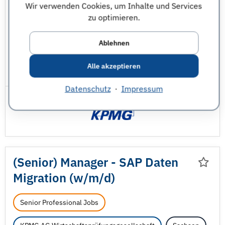
Wir verwenden Cookies, um Inhalte und Services
Steuern
Wirtschaftsinformatik
zu optimieren.
Wirtschaftsprüfung
Ablehnen
Wirtschaftswissenschaften - sonstige
Alle akzeptieren
JobNr 1850135 | 04.08.2026
Datenschutz
·
Impressum
(Senior) Manager - SAP Daten
Migration (w/
m/
d)
Senior Professional Jobs