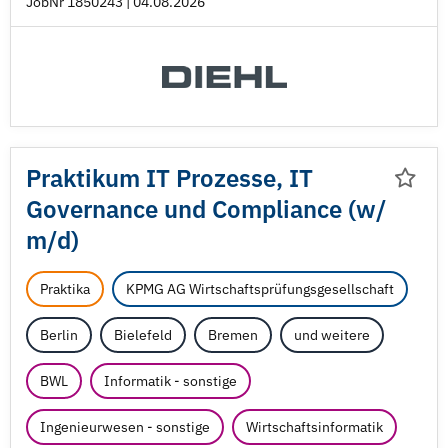
JobNr 1850243 | 04.08.2026
Praktikum IT Prozesse, IT
Governance und Compliance (w/
m/
d)
Praktika
KPMG AG Wirtschaftsprüfungsgesellschaft
Berlin
Bielefeld
Bremen
und weitere
BWL
Informatik - sonstige
Ingenieurwesen - sonstige
Wirtschaftsinformatik