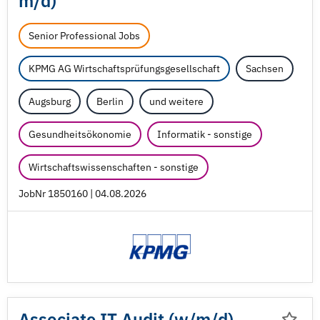
m/
d)
Senior Professional Jobs
KPMG AG Wirtschaftsprüfungsgesellschaft
Sachsen
Augsburg
Berlin
und weitere
Gesundheitsökonomie
Informatik - sonstige
Wirtschaftswissenschaften - sonstige
JobNr 1850160 | 04.08.2026
Associate IT Audit (w/
m/
d)