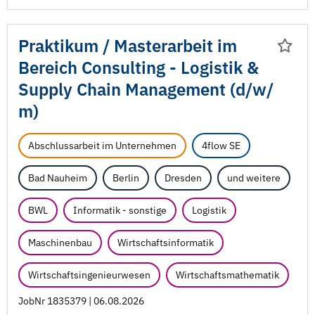
Praktikum /
Masterarbeit im
Bereich Consulting - Logistik &
Supply Chain Management (d/
w/
m)
Abschlussarbeit im Unternehmen
4flow SE
Bad Nauheim
Berlin
Dresden
und weitere
BWL
Informatik - sonstige
Logistik
Maschinenbau
Wirtschaftsinformatik
Wirtschaftsingenieurwesen
Wirtschaftsmathematik
JobNr 1835379 | 06.08.2026