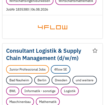
Wirtschaftsingenieurwesen
Wirtschaftsmathematik
JobNr 1835380 | 06.08.2026
Consultant Logistik & Supply
Chain Management (d/
w/
m)
Junior Professional Jobs
4flow SE
Bad Nauheim
Berlin
Dresden
und weitere
BWL
Informatik - sonstige
Logistik
Maschinenbau
Mathematik