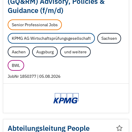
(GQ&RM) Advisory, Policies &
Guidance (f/
m/
d)
Senior Professional Jobs
KPMG AG Wirtschaftsprüfungsgesellschaft
Sachsen
Aachen
Augsburg
und weitere
BWL
JobNr 1850377 | 05.08.2026
Abteilungsleitung People