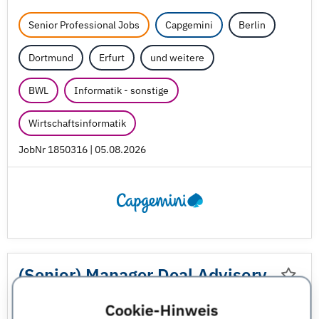
Senior Professional Jobs
Capgemini
Berlin
Dortmund
Erfurt
und weitere
BWL
Informatik - sonstige
Wirtschaftsinformatik
JobNr 1850316 | 05.08.2026
(Senior) Manager Deal Advisory
Data Analytics (w/
m/
d)
Cookie-Hinweis