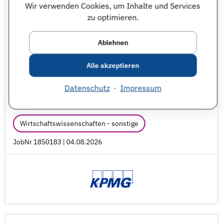
Wir verwenden Cookies, um Inhalte und Services
Senior Professional Jobs
zu optimieren.
KPMG AG Wirtschaftsprüfungsgesellschaft
Berlin
Ablehnen
Düsseldorf
Frankfurt am Main
und weitere
Alle akzeptieren
Informatik - sonstige
Mathematik
Datenschutz
·
Impressum
Wirtschaftsinformatik
Wirtschaftsmathematik
Wirtschaftswissenschaften - sonstige
JobNr 1850183 | 04.08.2026