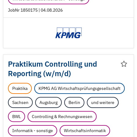
JobNr 1850175 | 04.08.2026
Praktikum Controlling und
Reporting (w/
m/
d)
Praktika
KPMG AG Wirtschaftsprüfungsgesellschaft
Sachsen
Augsburg
Berlin
und weitere
BWL
Controlling & Rechnungswesen
Informatik - sonstige
Wirtschaftsinformatik