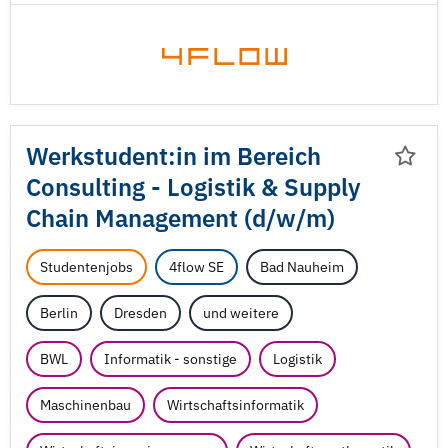
Werkstudent:in im Bereich
Consulting - Logistik & Supply
Chain Management (d/
w/
m)
Studentenjobs
4flow SE
Bad Nauheim
Berlin
Dresden
und weitere
BWL
Informatik - sonstige
Logistik
Maschinenbau
Wirtschaftsinformatik