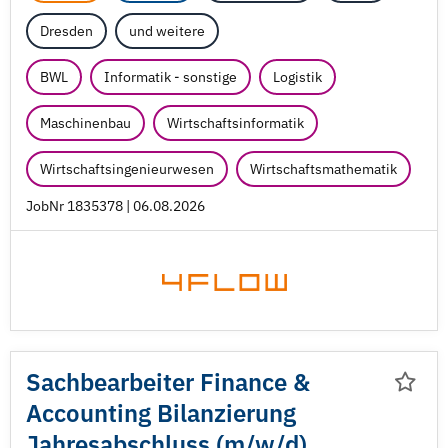
Dresden
und weitere
BWL
Informatik - sonstige
Logistik
Maschinenbau
Wirtschaftsinformatik
Wirtschaftsingenieurwesen
Wirtschaftsmathematik
JobNr 1835378 | 06.08.2026
Sachbearbeiter Finance &
Accounting Bilanzierung
Jahresabschluss (m/
w/
d)