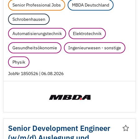
Senior Professional Jobs
MBDA Deutschland
Schrobenhausen
Automatisierungstechnik
Elektrotechnik
Gesundheitsökonomie
Ingenieurwesen - sonstige
Physik
JobNr 1850526 | 06.08.2026
Senior Development Engineer
(w/
m/
d) Auslegung und