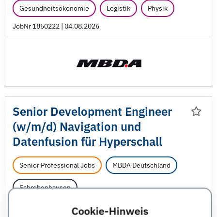
Gesundheitsökonomie
Logistik
Physik
JobNr 1850222 | 04.08.2026
Senior Development Engineer
(w/
m/
d) Navigation und
Datenfusion für Hyperschall
Senior Professional Jobs
MBDA Deutschland
Schrobenhausen
Cookie-Hinweis
Elektrotechnik
Gesundheitsökonomie