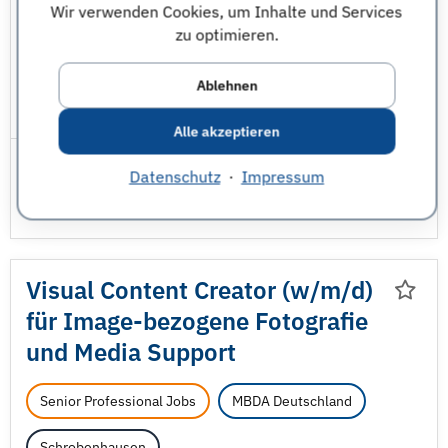
Wir verwenden Cookies, um Inhalte und Services
Informatik - sonstige
Luft- und Raumfahrttechnik
zu optimieren.
Maschinenbau
Mathematik
Physik
Ablehnen
JobNr 1849884 | 03.08.2026
Alle akzeptieren
Datenschutz
·
Impressum
Visual Content Creator (w/
m/
d)
für Image-bezogene Fotografie
und Media Support
Senior Professional Jobs
MBDA Deutschland
Schrobenhausen