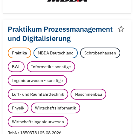
Praktikum Prozessmanagement
und Digitalisierung
Praktika
MBDA Deutschland
Schrobenhausen
BWL
Informatik - sonstige
Ingenieurwesen - sonstige
Luft- und Raumfahrttechnik
Maschinenbau
Physik
Wirtschaftsinformatik
Wirtschaftsingenieurwesen
JobNr 1850378 | 05.08.2026