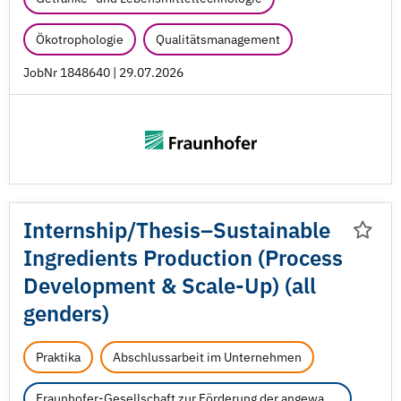
Ökotrophologie
Qualitätsmanagement
JobNr 1848640 | 29.07.2026
Internship/
Thesis‒Sustainable
Ingredients Production (Process
Development & Scale-Up) (all
genders)
Praktika
Abschlussarbeit im Unternehmen
Fraunhofer-Gesellschaft zur Förderung der angewandten Forschung e.V.