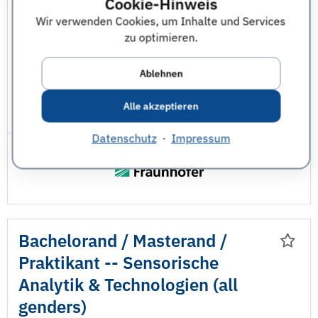
Cookie-Hinweis
Wir verwenden Cookies, um Inhalte und Services
Chemieingenieurwesen & Verfahrenstechnik
zu optimieren.
Ingenieurwesen - sonstige
Ablehnen
Natur und Umwelt - sonstige
Alle akzeptieren
JobNr 1848064 | 29.07.2026
Datenschutz
·
Impressum
Bachelorand /
Masterand /
Praktikant -- Sensorische
Analytik & Technologien (all
genders)