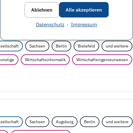
Ablehnen
Alle akzeptieren
Datenschutz
·
Impressum
d)
sellschaft
Sachsen
Berlin
Bielefeld
und weitere
sonstige
Wirtschaftsinformatik
Wirtschaftsingenieurwesen
sellschaft
Sachsen
Augsburg
Berlin
und weitere