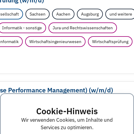
rüfung (w/
m/
d)
sellschaft
Sachsen
Aachen
Augsburg
und weitere
Informatik - sonstige
Jura und Rechtswissenschaften
informatik
Wirtschaftsingenieurwesen
Wirtschaftsprüfung
rise Performance Management) (w/
m/
d)
sellschaft
Sachsen
Augsburg
Berlin
und weitere
Cookie-Hinweis
Informatik - sonstige
Wirtschaftsinformatik
Wir verwenden Cookies, um Inhalte und
Services zu optimieren.