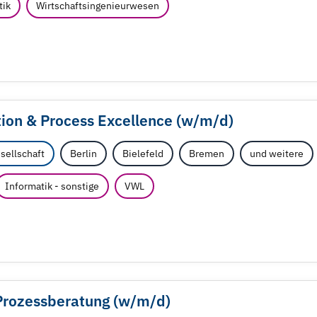
tik
Wirtschaftsingenieurwesen
tion & Process Excellence (w/
m/
d)
sellschaft
Berlin
Bielefeld
Bremen
und weitere
Informatik - sonstige
VWL
Prozessberatung (w/
m/
d)