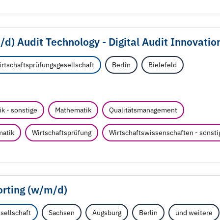
/
d) Audit Technology - Digital Audit Innovatio
tschaftsprüfungsgesellschaft
Berlin
Bielefeld
k - sonstige
Mathematik
Qualitätsmanagement
matik
Wirtschaftsprüfung
Wirtschaftswissenschaften - sonsti
rting (w/
m/
d)
sellschaft
Sachsen
Augsburg
Berlin
und weitere