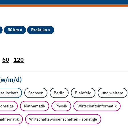
50 km ×
Praktika ×
60
120
(w/
m/
d)
sellschaft
Sachsen
Berlin
Bielefeld
und weitere
sonstige
Mathematik
Physik
Wirtschaftsinformatik
mathematik
Wirtschaftswissenschaften - sonstige