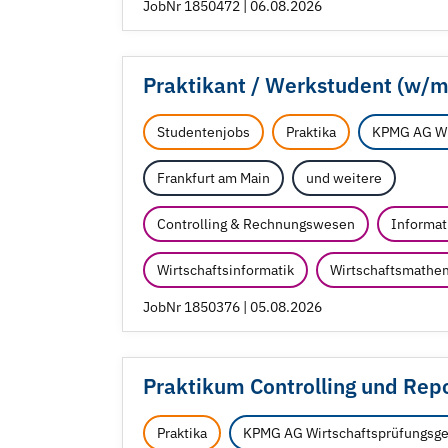
JobNr 1850472 | 06.08.2026
Praktikant /
Werkstudent (w/
m
Studentenjobs
Praktika
KPMG AG Wir
Frankfurt am Main
und weitere
Controlling & Rechnungswesen
Informati
Wirtschaftsinformatik
Wirtschaftsmathe
JobNr 1850376 | 05.08.2026
Praktikum Controlling und Repo
Praktika
KPMG AG Wirtschaftsprüfungsge