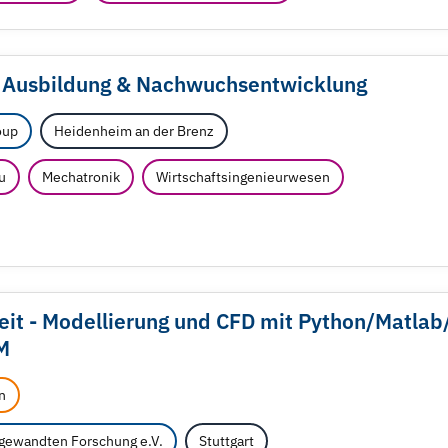
e Ausbildung & Nachwuchsentwicklung
oup
Heidenheim an der Brenz
u
Mechatronik
Wirtschaftsingenieurwesen
eit - Modellierung und CFD mit Python/
Matlab
M
n
ngewandten Forschung e.V.
Stuttgart