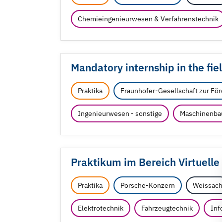
Chemieingenieurwesen & Verfahrenstechnik
Mandatory internship in the fie
Praktika
Fraunhofer-Gesellschaft zur Fö
Ingenieurwesen - sonstige
Maschinenba
Praktikum im Bereich Virtuelle
Praktika
Porsche-Konzern
Weissac
Elektrotechnik
Fahrzeugtechnik
Inf