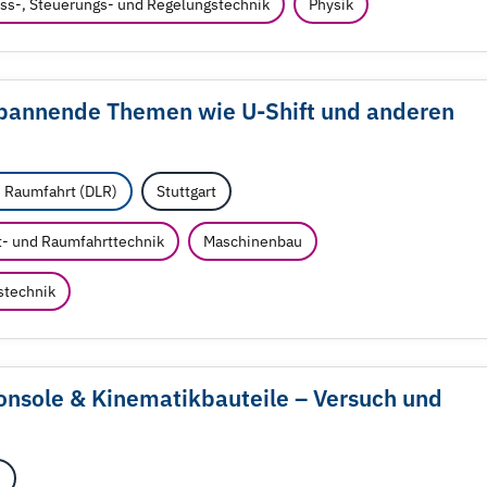
s-, Steuerungs- und Regelungstechnik
Physik
e spannende Themen wie U-Shift und anderen
d Raumfahrt (DLR)
Stuttgart
t- und Raumfahrttechnik
Maschinenbau
stechnik
onsole & Kinematikbauteile – Versuch und
h