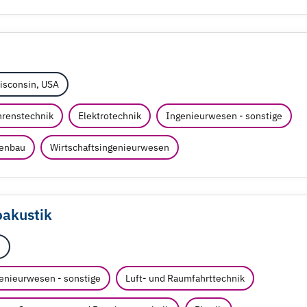
Wisconsin, USA
renstechnik
Elektrotechnik
Ingenieurwesen - sonstige
enbau
Wirtschaftsingenieurwesen
akustik
h
enieurwesen - sonstige
Luft- und Raumfahrttechnik