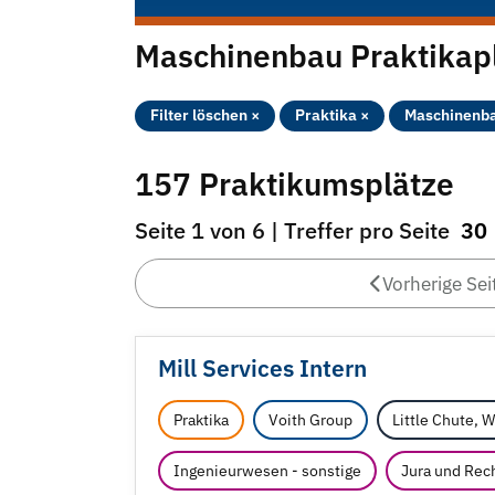
Maschinenbau Praktikap
Filter löschen ×
Praktika ×
Maschinenba
157 Praktikumsplätze
Seite 1 von 6 | Treffer pro Seite
30
Vorherige Sei
Mill Services Intern
Praktika
Voith Group
Little Chute, 
Ingenieurwesen - sonstige
Jura und Rec