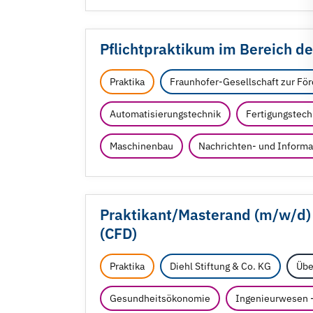
Pflichtpraktikum im Bereich d
Praktika
Fraunhofer-Gesellschaft zur Fö
Automatisierungstechnik
Fertigungstech
Maschinenbau
Nachrichten- und Informa
Praktikant/
Masterand (m/
w/
d)
(CFD)
Praktika
Diehl Stiftung & Co. KG
Übe
Gesundheitsökonomie
Ingenieurwesen -