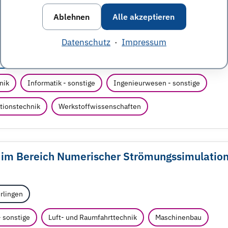
Ablehnen
Alle akzeptieren
er Zerspanung
Datenschutz
·
Impressum
rderung der angewandten Forschung e.V.
Berlin
nik
Informatik - sonstige
Ingenieurwesen - sonstige
tionstechnik
Werkstoffwissenschaften
 im Bereich Numerischer Strömungssimulatio
rlingen
 sonstige
Luft- und Raumfahrttechnik
Maschinenbau