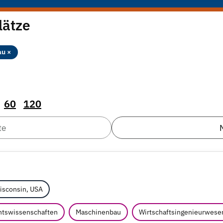
lätze
u ×
60
120
te
Wisconsin, USA
htswissenschaften
Maschinenbau
Wirtschaftsingenieurwese