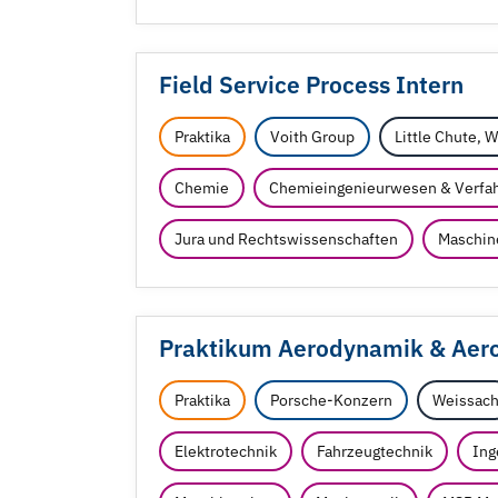
Field Service Process Intern
Praktika
Voith Group
Little Chute, 
Chemie
Chemieingenieurwesen & Verfah
Jura und Rechtswissenschaften
Maschin
Praktikum Aerodynamik & Aero
Praktika
Porsche-Konzern
Weissac
Elektrotechnik
Fahrzeugtechnik
Ing