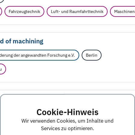
Fahrzeugtechnik
Luft- und Raumfahrttechnik
Maschinen
ld of machining
rderung der angewandten Forschung e.V.
Berlin
u
 Produktentwicklung – Digitaler Prototyp
Cookie-Hinweis
h
Wir verwenden Cookies, um Inhalte und
ormatik - sonstige
Luft- und Raumfahrttechnik
Maschinenbau
Services zu optimieren.