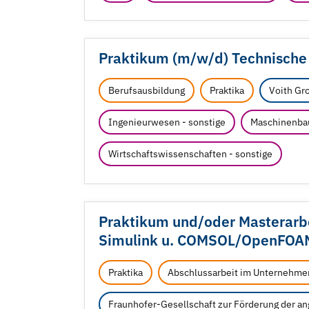
Praktikum (m/
w/
d) Technisch
Berufsausbildung
Praktika
Voith Gr
Ingenieurwesen - sonstige
Maschinenba
Wirtschaftswissenschaften - sonstige
Praktikum und/
oder Masterarb
Simulink u. COMSOL/
OpenFOA
Praktika
Abschlussarbeit im Unternehme
Fraunhofer-Gesellschaft zur Förderung der a