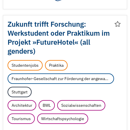
Zukunft trifft Forschung:
Werkstudent oder Praktikum im
Projekt »FutureHotel« (all
genders)
Studentenjobs
Praktika
Fraunhofer-Gesellschaft zur Förderung der angewandten Forschung e.V.
Stuttgart
Architektur
BWL
Sozialwissenschaften
Tourismus
Wirtschaftspsychologie