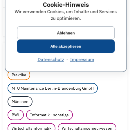
Cookie-Hinweis
Wir verwenden Cookies, um Inhalte und Services
zu optimieren.
Ablehnen
Alle akzeptieren
Praktikum Projekt- und Change
Management (all genders)
Datenschutz
·
Impressum
Praktika
MTU Maintenance Berlin-Brandenburg GmbH
München
BWL
Informatik - sonstige
Wirtschaftsinformatik
Wirtschaftsingenieurwesen