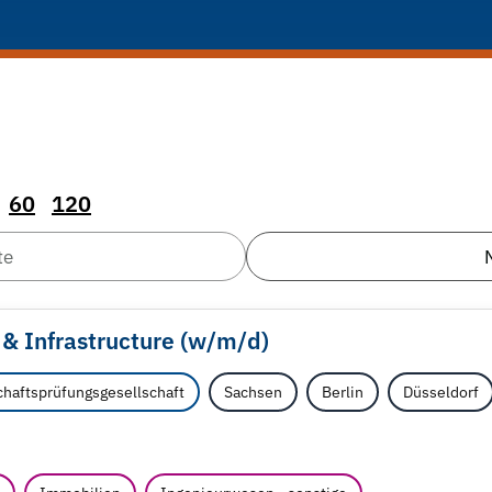
60
120
te
 & Infrastructure (w/
m/
d)
haftsprüfungsgesellschaft
Sachsen
Berlin
Düsseldorf