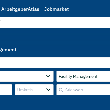
ArbeitgeberAtlas
Jobmarket
t
agement
Facility Management
Umkreis