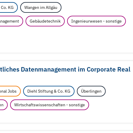
& Co. KG
Wangen im Allgäu
Management
Gebäudetechnik
Ingenieurwesen - sonstige
itliches Datenmanagement im Corporate Real
onal Jobs
Diehl Stiftung & Co. KG
Überlingen
en
Wirtschaftswissenschaften - sonstige