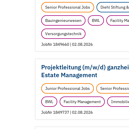
Senior Professional Jobs
Diehl Stiftung 
Bauingenieurwesen
BWL
Facility 
Versorgungstechnik
JobNr 1849660 | 02.08.2026
Projektleitung (m/
w/
d) ganzhe
Estate Management
Junior Professional Jobs
Senior Professi
BWL
Facility Management
Immobili
JobNr 1849737 | 02.08.2026