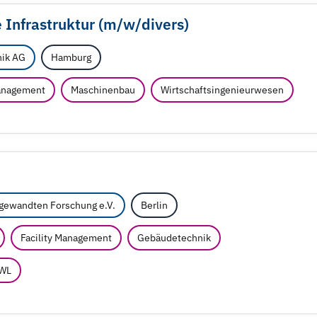
 Infrastruktur (m/
w/
divers)
nik AG
Hamburg
Management
Maschinenbau
Wirtschaftsingenieurwesen
ngewandten Forschung e.V.
Berlin
Facility Management
Gebäudetechnik
WL