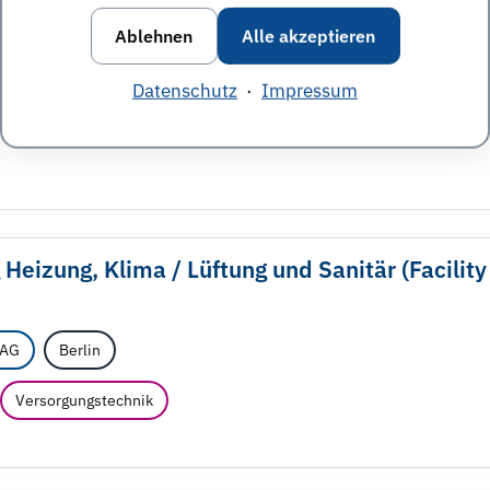
Ablehnen
Alle akzeptieren
 AG
Cottbus
Datenschutz
·
Impressum
Management
Versorgungstechnik
 Heizung, Klima /
Lüftung und Sanitär (Facility
 AG
Berlin
Versorgungstechnik