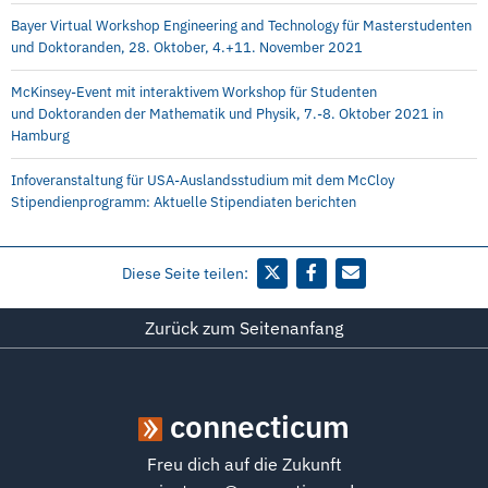
Bayer Virtual Workshop Engineering and Technology für Masterstudenten
und Doktoranden, 28. Oktober, 4.+11. November 2021
McKinsey-Event mit interaktivem Workshop für Studenten
und Doktoranden der Mathematik und Physik, 7.-8. Oktober 2021 in
Hamburg
Infoveranstaltung für USA-Auslandsstudium mit dem McCloy
Stipendienprogramm: Aktuelle Stipendiaten berichten
Diese Seite teilen:
Zurück zum Seitenanfang
connecticum
Freu dich auf die Zukunft