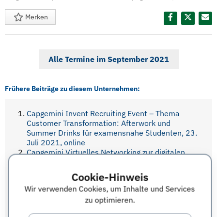
Merken
Diesen Termin teilen:
Alle Termine im September 2021
Frühere Beiträge zu diesem Unternehmen:
Capgemini Invent Recruiting Event – Thema
Customer Transformation: Afterwork und
Summer Drinks für examensnahe Studenten, 23.
Juli 2021, online
Capgemini Virtuelles Networking zur digitalen
Transformation der Luftfahrtbranche für
Studenten und Young Professionals aus WiWi und
Cookie-Hinweis
WiWiING, 16. April 2021
Wir verwenden Cookies, um Inhalte und Services
Capgemini expedITion Workshop für IT-affine
zu optimieren.
Absolventinnen aus MINT- und anderen
Studiengängen