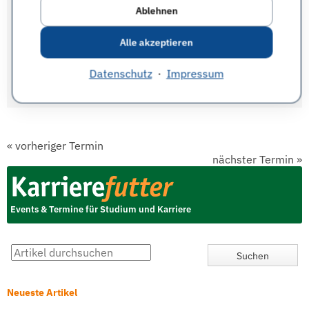
Inside Capgemini Invent - Interaktiver und
Ablehnen
virtueller Workshop für Studenten, Absolventen
und Young Professionals, 24. Juli 2020
Alle akzeptieren
Capgemini Invent Snack and Chat für
Wirtschafts- und Ingenieurstudenten und Young
Professionals – Thema Digital Transformation &
Datenschutz
·
Impressum
Aerospace
«
vorheriger Termin
nächster Termin
»
Events & Termine für Studium und Karriere
Neueste Artikel