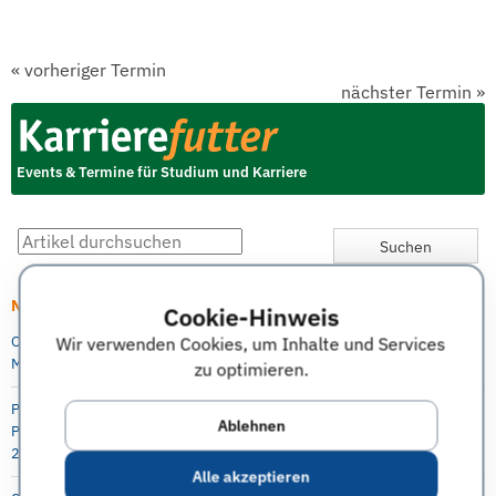
«
vorheriger Termin
nächster Termin
»
Events & Termine für Studium und Karriere
Neueste Artikel
Cookie-Hinweis
Wir verwenden Cookies, um Inhalte und Services
Online Info-Session: Digitale Transformation als berufsintegrierter
Masterstudiengang an der Berlin Professional School (HWR Berlin)
zu optimieren.
P&G Future Female Leaders Event für Studentinnen und Absolventinnen –
Ablehnen
Praktika, Abschlussarbeit und Direkteinstieg möglich, 5.-6. Oktober
2021, online
Alle akzeptieren