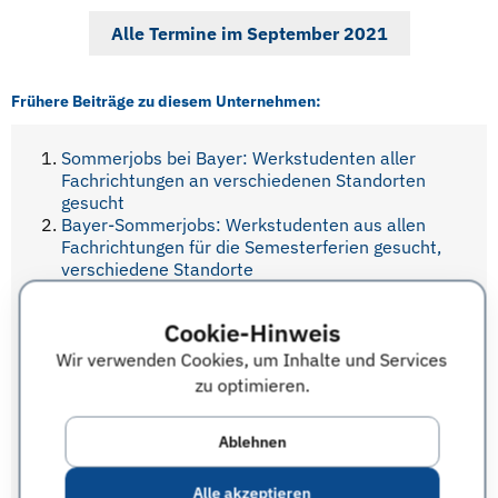
Alle Termine im September 2021
Frühere Beiträge zu diesem Unternehmen:
Sommerjobs bei Bayer: Werkstudenten aller
Fachrichtungen an verschiedenen Standorten
gesucht
Bayer-Sommerjobs: Werkstudenten aus allen
Fachrichtungen für die Semesterferien gesucht,
verschiedene Standorte
Bayer Auslandsstipendien für Studenten und
Young Professionals der Naturwissenschaften
Cookie-Hinweis
und Medizin
Bayer-Workshop Cardiovascular Research für
Wir verwenden Cookies, um Inhalte und Services
Post Docs der NaWi, Medizin und Pharmazie,
zu optimieren.
23.-25. März 2017 in Wuppertal
Computational Life Sciences bei Bayer –
Ablehnen
Workshop für Doktoranden, Postdocs und
Absolventen mit Berufserfahrung, 16.-18.
November 2016, Berlin
Alle akzeptieren