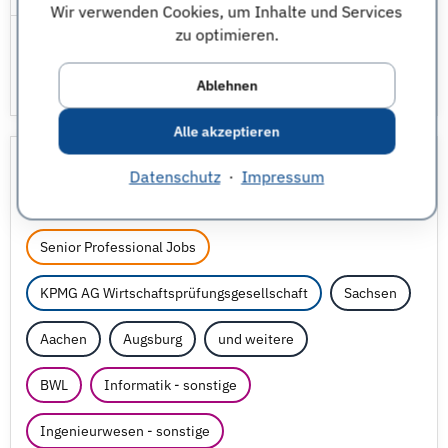
Wir verwenden Cookies, um Inhalte und Services
zu optimieren.
Ablehnen
Alle akzeptieren
(Senior) Manager - SAP Daten
Datenschutz
·
Impressum
Migration (w/
m/
d)
Senior Professional Jobs
KPMG AG Wirtschaftsprüfungsgesellschaft
Sachsen
Aachen
Augsburg
und weitere
BWL
Informatik - sonstige
Ingenieurwesen - sonstige