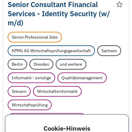
Senior Consultant Financial
Services - Identity Security (w/
m/
d)
Senior Professional Jobs
KPMG AG Wirtschaftsprüfungsgesellschaft
Sachsen
Berlin
Dresden
und weitere
Informatik - sonstige
Qualitätsmanagement
Steuern
Wirtschaftsinformatik
Wirtschaftsprüfung
Wirtschaftswissenschaften - sonstige
Cookie-Hinweis
JobNr 1850135 | 04.08.2026