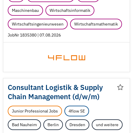
Maschinenbau
Wirtschaftsinformatik
Wirtschaftsingenieurwesen
Wirtschaftsmathematik
JobNr 1835380 | 07.08.2026
Consultant Logistik & Supply
Chain Management (d/
w/
m)
Junior Professional Jobs
4flow SE
Bad Nauheim
Berlin
Dresden
und weitere