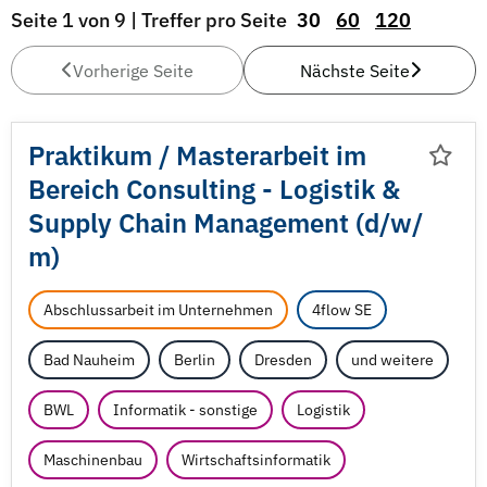
Seite 1 von 9 | Treffer pro Seite
30
60
120
Vorherige Seite
Nächste Seite
Praktikum /
Masterarbeit im
Bereich Consulting - Logistik &
Supply Chain Management (d/
w/
m)
Abschlussarbeit im Unternehmen
4flow SE
Bad Nauheim
Berlin
Dresden
und weitere
BWL
Informatik - sonstige
Logistik
Maschinenbau
Wirtschaftsinformatik