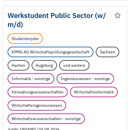
Werkstudent Public Sector (w/
m/
d)
Studentenjobs
KPMG AG Wirtschaftsprüfungsgesellschaft
Sachsen
Aachen
Augsburg
und weitere
Informatik - sonstige
Ingenieurwesen - sonstige
Verwaltungswissenschaften
Wirtschaftsinformatik
Wirtschaftsingenieurwesen
Wirtschaftswissenschaften - sonstige
JobNr 1850087 | 04.08.2026