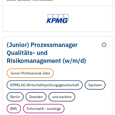
(Junior) Prozessmanager
Qualitäts- und
Risikomanagement (w/
m/
d)
Junior Professional Jobs
KPMG AG Wirtschaftsprüfungsgesellschaft
Sachsen
Berlin
Dresden
und weitere
BWL
Informatik - sonstige