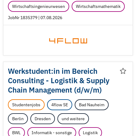
Wirtschaftsingenieurwesen
Wirtschaftsmathematik
JobNr 1835379 | 07.08.2026
Werkstudent:in im Bereich
Consulting - Logistik & Supply
Chain Management (d/
w/
m)
Studentenjobs
4flow SE
Bad Nauheim
Berlin
Dresden
und weitere
BWL
Informatik - sonstige
Logistik