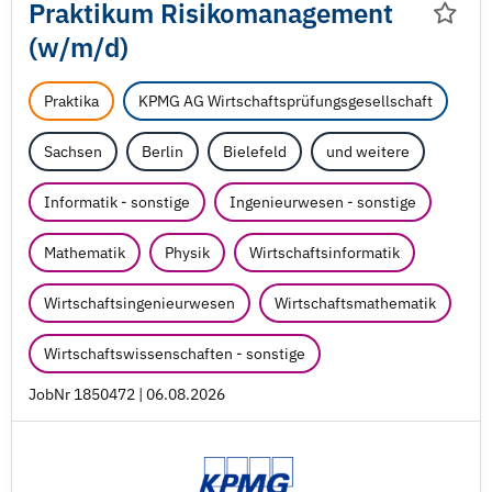
Praktikum Risikomanagement
(w/
m/
d)
Praktika
KPMG AG Wirtschaftsprüfungsgesellschaft
Sachsen
Berlin
Bielefeld
und weitere
Informatik - sonstige
Ingenieurwesen - sonstige
Mathematik
Physik
Wirtschaftsinformatik
Wirtschaftsingenieurwesen
Wirtschaftsmathematik
Wirtschaftswissenschaften - sonstige
JobNr 1850472 | 06.08.2026