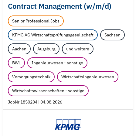
Contract Management (w/
m/
d)
Senior Professional Jobs
KPMG AG Wirtschaftsprüfungsgesellschaft
Sachsen
Aachen
Augsburg
und weitere
BWL
Ingenieurwesen - sonstige
Versorgungstechnik
Wirtschaftsingenieurwesen
Wirtschaftswissenschaften - sonstige
JobNr 1850204 | 04.08.2026