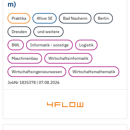
m)
Praktika
4flow SE
Bad Nauheim
Berlin
Dresden
und weitere
BWL
Informatik - sonstige
Logistik
Maschinenbau
Wirtschaftsinformatik
Wirtschaftsingenieurwesen
Wirtschaftsmathematik
JobNr 1835378 | 07.08.2026