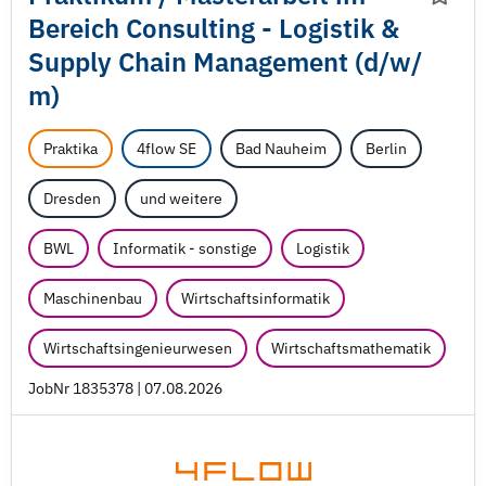
Bereich Consulting - Logistik &
Supply Chain Management (d/
w/
m)
Praktika
4flow SE
Bad Nauheim
Berlin
Dresden
und weitere
BWL
Informatik - sonstige
Logistik
Maschinenbau
Wirtschaftsinformatik
Wirtschaftsingenieurwesen
Wirtschaftsmathematik
JobNr 1835378 | 07.08.2026