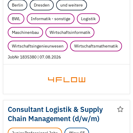
Berlin
Dresden
und weitere
BWL
Informatik - sonstige
Logistik
Maschinenbau
Wirtschaftsinformatik
Wirtschaftsingenieurwesen
Wirtschaftsmathematik
JobNr 1835380 | 07.08.2026
Consultant Logistik & Supply
Chain Management (d/
w/
m)