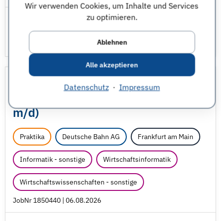
Wir verwenden Cookies, um Inhalte und Services
zu optimieren.
Ablehnen
Alle akzeptieren
Praktikum Agiles
Datenschutz
·
Impressum
Projektmanagement Office (w/
m/
d)
Praktika
Deutsche Bahn AG
Frankfurt am Main
Informatik - sonstige
Wirtschaftsinformatik
Wirtschaftswissenschaften - sonstige
JobNr 1850440 | 06.08.2026