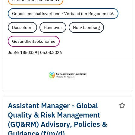
Genossenschaftsverband - Verband der Regionen e.V.
Düsseldorf
Hannover
Neu-Isenburg
Gesundheitsökonomie
JobNr 1850339 | 05.08.2026
Assistant Manager - Global
Quality & Risk Management
(GQ&RM) Advisory, Policies &
Guidance (f/
m/
d)