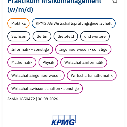
Praktikum Risikomanagement
(w/
m/
d)
Praktika
KPMG AG Wirtschaftsprüfungsgesellschaft
Sachsen
Berlin
Bielefeld
und weitere
Informatik - sonstige
Ingenieurwesen - sonstige
Mathematik
Physik
Wirtschaftsinformatik
Wirtschaftsingenieurwesen
Wirtschaftsmathematik
Wirtschaftswissenschaften - sonstige
JobNr 1850472 | 06.08.2026