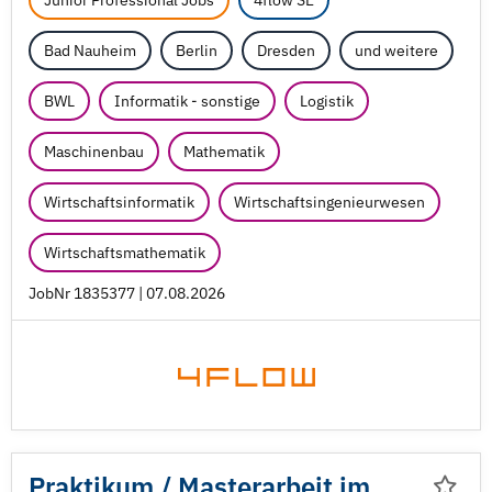
Junior Professional Jobs
4flow SE
Bad Nauheim
Berlin
Dresden
und weitere
BWL
Informatik - sonstige
Logistik
Maschinenbau
Mathematik
Wirtschaftsinformatik
Wirtschaftsingenieurwesen
Wirtschaftsmathematik
JobNr 1835377 | 07.08.2026
Praktikum /
Masterarbeit im