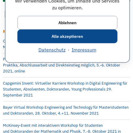
Wir verwenden Cookies, um Inhalte und Services
zu optimieren.
Ablehnen
Neueste Artikel
Alle akzeptieren
Online Info-Session: Digitale Transformation als berufsintegrierter
Masterstudiengang an der Berlin Professional School (HWR Berlin)
Datenschutz
·
Impressum
P&G Future Female Leaders Event für Studentinnen und Absolventinnen –
Praktika, Abschlussarbeit und Direkteinstieg möglich, 5.-6. Oktober
2021, online
Capgemini Invent: Virtueller Karriere Workshop in Digital Engineering für
Studenten, Absolventen, Doktoranden, Young Professionals 29.
September 2021
Bayer Virtual Workshop Engineering and Technology für Masterstudenten
und Doktoranden, 28. Oktober, 4.+11. November 2021
McKinsey-Event mit interaktivem Workshop für Studenten
und Doktoranden der Mathematik und Physik, 7.-8. Oktober 2021 in