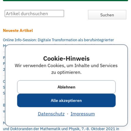
Neueste Artikel
Online Info-Session: Digitale Transformation als berufsintegrierter
Masterstudiengang an der Berlin Professional School (HWR Berlin)
Cookie-Hinweis
P&G Future Female Leaders Event für Studentinnen und Absolventinnen –
Praktika, Abschlussarbeit und Direkteinstieg möglich, 5.-6. Oktober
Wir verwenden Cookies, um Inhalte und Services
2021, online
zu optimieren.
Capgemini Invent: Virtueller Karriere Workshop in Digital Engineering für
Ablehnen
Studenten, Absolventen, Doktoranden, Young Professionals 29.
September 2021
Alle akzeptieren
Bayer Virtual Workshop Engineering and Technology für Masterstudenten
und Doktoranden, 28. Oktober, 4.+11. November 2021
Datenschutz
·
Impressum
McKinsey-Event mit interaktivem Workshop für Studenten
und Doktoranden der Mathematik und Physik, 7.-8. Oktober 2021 in