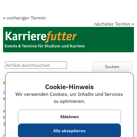
«
vorheriger Termin
nächster Termin
»
Events & Termine für Studium und Karriere
Neueste Artikel
Cookie-Hinweis
Online Info-Session: Digitale Transformation als berufsintegrierter
Wir verwenden Cookies, um Inhalte und Services
Masterstudiengang an der Berlin Professional School (HWR Berlin)
zu optimieren.
P&G Future Female Leaders Event für Studentinnen und Absolventinnen –
Ablehnen
Praktika, Abschlussarbeit und Direkteinstieg möglich, 5.-6. Oktober
2021, online
Alle akzeptieren
Capgemini Invent: Virtueller Karriere Workshop in Digital Engineering für