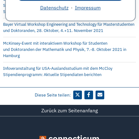
Studenten, Absolventen, Doktoranden, Young Professionals 29.
Datenschutz
·
Impressum
September 2021
Bayer Virtual Workshop Engineering and Technology für Masterstudenten
und Doktoranden, 28. Oktober, 4.+11. November 2021
McKinsey-Event mit interaktivem Workshop für Studenten
und Doktoranden der Mathematik und Physik, 7.-8. Oktober 2021 in
Hamburg
Infoveranstaltung für USA-Auslandsstudium mit dem McCloy
Stipendienprogramm: Aktuelle Stipendiaten berichten
Diese Seite teilen:
Zurück zum Seitenanfang
connecticum