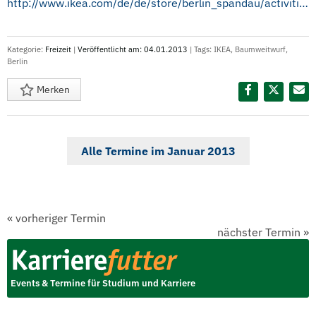
http://www.ikea.com/de/de/store/berlin_spandau/activities
Kategorie:
Freizeit
|
Veröffentlicht am: 04.01.2013
| Tags:
IKEA
,
Baumweitwurf
,
Berlin
Merken
Diesen Termin teilen:
Alle Termine im Januar 2013
«
vorheriger Termin
nächster Termin
»
Events & Termine für Studium und Karriere