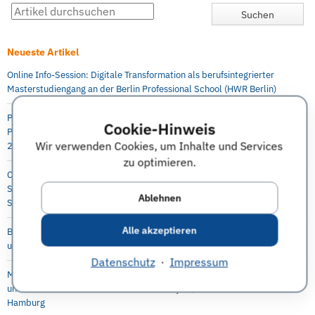
Neueste Artikel
Online Info-Session: Digitale Transformation als berufsintegrierter
Masterstudiengang an der Berlin Professional School (HWR Berlin)
P&G Future Female Leaders Event für Studentinnen und Absolventinnen –
Cookie-Hinweis
Praktika, Abschlussarbeit und Direkteinstieg möglich, 5.-6. Oktober
Wir verwenden Cookies, um Inhalte und Services
2021, online
zu optimieren.
Capgemini Invent: Virtueller Karriere Workshop in Digital Engineering für
Studenten, Absolventen, Doktoranden, Young Professionals 29.
Ablehnen
September 2021
Alle akzeptieren
Bayer Virtual Workshop Engineering and Technology für Masterstudenten
und Doktoranden, 28. Oktober, 4.+11. November 2021
Datenschutz
·
Impressum
McKinsey-Event mit interaktivem Workshop für Studenten
und Doktoranden der Mathematik und Physik, 7.-8. Oktober 2021 in
Hamburg