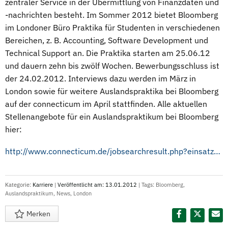
zentraler Service in der Übermittlung von Finanzdaten und
-nachrichten besteht. Im Sommer 2012 bietet Bloomberg
im Londoner Büro Praktika für Studenten in verschiedenen
Bereichen, z. B. Accounting, Software Development und
Technical Support an. Die Praktika starten am 25.06.12
und dauern zehn bis zwölf Wochen. Bewerbungsschluss ist
der 24.02.2012. Interviews dazu werden im März in
London sowie für weitere Auslandspraktika bei Bloomberg
auf der connecticum im April stattfinden. Alle aktuellen
Stellenangebote für ein Auslandspraktikum bei Bloomberg
hier:
http://www.connecticum.de/jobsearchresult.php?einsatzort_bereich=ohne_de&beschaeftigungsarten[]=4&unternehmensbezeichnungen[]=3420
Kategorie:
Karriere
|
Veröffentlicht am: 13.01.2012
| Tags:
Bloomberg
,
Auslandspraktikum
,
News
,
London
Merken
Diesen Termin teilen: