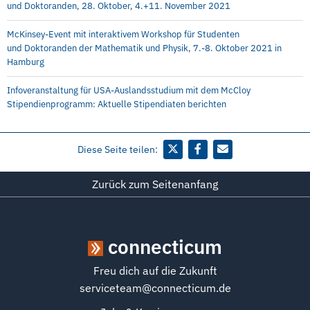
und Doktoranden, 28. Oktober, 4.+11. November 2021
McKinsey-Event mit interaktivem Workshop für Studenten
und Doktoranden der Mathematik und Physik, 7.-8. Oktober 2021 in
Hamburg
Infoveranstaltung für USA-Auslandsstudium mit dem McCloy
Stipendienprogramm: Aktuelle Stipendiaten berichten
Diese Seite teilen:
Zurück zum Seitenanfang
connecticum
Freu dich auf die Zukunft
serviceteam@connecticum.de