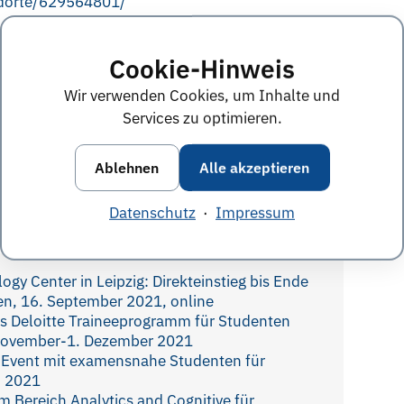
andorte/629564801/
Cookie-Hinweis
nten
,
Praktikum
Wir verwenden Cookies, um Inhalte und
Diesen Termin teilen:
Services zu optimieren.
Ablehnen
Alle akzeptieren
e im November 2020
Datenschutz
·
Impressum
ogy Center in Leipzig: Direkteinstieg bis Ende
en, 16. September 2021, online
as Deloitte Traineeprogramm für Studenten
 November-1. Dezember 2021
s Event mit examensnahe Studenten für
li 2021
im Bereich Analytics and Cognitive für