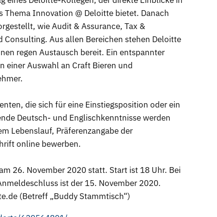
 eines Deloitte-Kollegen, der direkte Einblicke in
s Thema Innovation @ Deloitte bietet. Danach
rgestellt, wie Audit & Assurance, Tax &
nd Consulting. Aus allen Bereichen stehen Deloitte
nen regen Austausch bereit. Ein entspannter
n einer Auswahl an Craft Bieren und
ehmer.
ten, die sich für eine Einstiegsposition oder ein
eßende Deutsch- und Englischkenntnisse werden
lem Lebenslauf, Präferenzangabe der
hrift online bewerben.
am 26. November 2020 statt. Start ist 18 Uhr. Bei
. Anmeldeschluss ist der 15. November 2020.
te.de (Betreff „Buddy Stammtisch“)