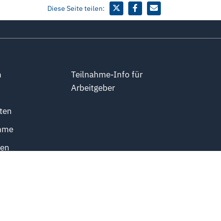
Diese Seite teilen:
n
Teilnahme-Info für
Arbeitgeber
ten
mme
ten
obs