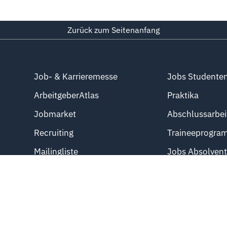
Zurück zum Seitenanfang
Job- & Karrieremesse
Jobs Studente
ArbeitgeberAtlas
Praktika
Jobmarket
Abschlussarbei
Recruiting
Traineeprogra
Mailingliste
Jobs Absolven
Direkteinstieg
Azubistellen
Professional J