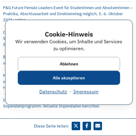
P&G Future Female Leaders Event für Studentinnen und Absolventinnen –
Praktika, Abschlussarbeit und Direkteinstieg möglich, 5.-6. Oktober
2021, online
Cookie-Hinweis
Capgemini Invent: Virtueller Karriere Workshop in Digital Engineering für
Studenten, Absolventen, Doktoranden, Young Professionals 29.
Wir verwenden Cookies, um Inhalte und Services
September 2021
zu optimieren.
Bayer Virtual Workshop Engineering and Technology für Masterstudenten
und Doktoranden, 28. Oktober, 4.+11. November 2021
Ablehnen
McKinsey-Event mit interaktivem Workshop für Studenten
Alle akzeptieren
und Doktoranden der Mathematik und Physik, 7.-8. Oktober 2021 in
Hamburg
Datenschutz
·
Impressum
Infoveranstaltung für USA-Auslandsstudium mit dem McCloy
Stipendienprogramm: Aktuelle Stipendiaten berichten
Diese Seite teilen: