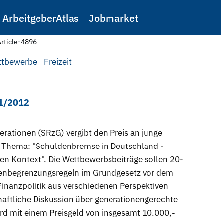
ArbeitgeberAtlas
Jobmarket
Article-4896
ttbewerbe
Freizeit
11/2012
nerationen (SRzG) vergibt den Preis an junge
n. Thema: "Schuldenbremse in Deutschland -
len Kontext". Die Wettbewerbsbeiträge sollen 20-
enbegrenzungsregeln im Grundgesetz vor dem
inanzpolitik aus verschiedenen Perspektiven
chaftliche Diskussion über generationengerechte
ird mit einem Preisgeld von insgesamt 10.000,-