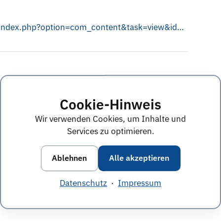
http://www.generationengerechtigkeit.de/index.php?option=com_content&task=view&id=203&Itemid=231
Diesen Termin teilen:
Cookie-Hinweis
Wir verwenden Cookies, um Inhalte und
ine im Juni 2012
Services zu optimieren.
Ablehnen
Alle akzeptieren
nächster Termin
»
Datenschutz
·
Impressum