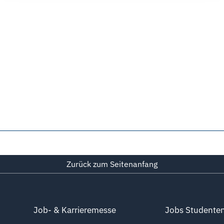
Zurück zum Seitenanfang
Job- & Karrieremesse
Jobs Studente