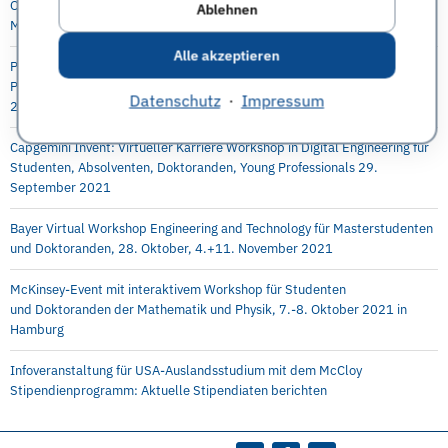
Online Info-Session: Digitale Transformation als berufsintegrierter
Ablehnen
Masterstudiengang an der Berlin Professional School (HWR Berlin)
Alle akzeptieren
P&G Future Female Leaders Event für Studentinnen und Absolventinnen –
Praktika, Abschlussarbeit und Direkteinstieg möglich, 5.-6. Oktober
Datenschutz
·
Impressum
2021, online
Capgemini Invent: Virtueller Karriere Workshop in Digital Engineering für
Studenten, Absolventen, Doktoranden, Young Professionals 29.
September 2021
Bayer Virtual Workshop Engineering and Technology für Masterstudenten
und Doktoranden, 28. Oktober, 4.+11. November 2021
McKinsey-Event mit interaktivem Workshop für Studenten
und Doktoranden der Mathematik und Physik, 7.-8. Oktober 2021 in
Hamburg
Infoveranstaltung für USA-Auslandsstudium mit dem McCloy
Stipendienprogramm: Aktuelle Stipendiaten berichten