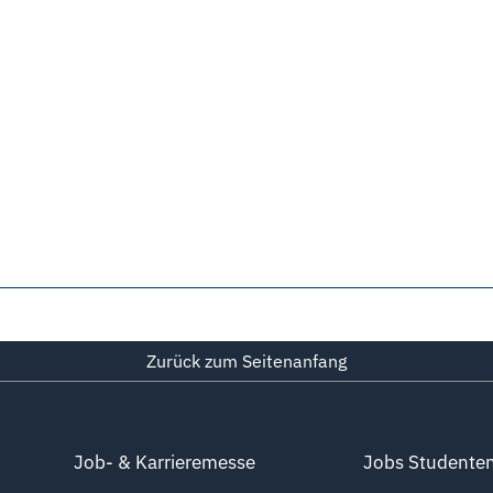
Zurück zum Seitenanfang
Job- & Karrieremesse
Jobs Studente