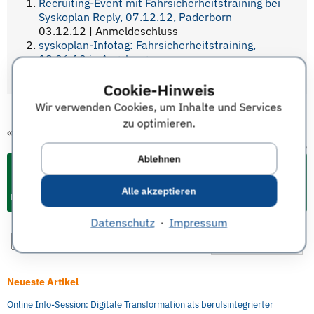
Recruiting-Event mit Fahrsicherheitstraining bei
Syskoplan Reply, 07.12.12, Paderborn
03.12.12 | Anmeldeschluss
syskoplan-Infotag: Fahrsicherheitstraining,
18.06.10 in Augsburg
14.06.10 | Bewerbungsschluss
Cookie-Hinweis
Wir verwenden Cookies, um Inhalte und Services
zu optimieren.
«
vorheriger Termin
nächster Termin
»
Ablehnen
Alle akzeptieren
Events & Termine für Studium und Karriere
Datenschutz
·
Impressum
Neueste Artikel
Online Info-Session: Digitale Transformation als berufsintegrierter