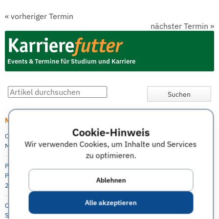
«
vorheriger Termin
nächster Termin
»
Events & Termine für Studium und Karriere
Neueste Artikel
Cookie-Hinweis
Online Info-Session: Digitale Transformation als berufsintegrierter
Wir verwenden Cookies, um Inhalte und Services
Masterstudiengang an der Berlin Professional School (HWR Berlin)
zu optimieren.
P&G Future Female Leaders Event für Studentinnen und Absolventinnen –
Praktika, Abschlussarbeit und Direkteinstieg möglich, 5.-6. Oktober
Ablehnen
2021, online
Alle akzeptieren
Capgemini Invent: Virtueller Karriere Workshop in Digital Engineering für
Studenten, Absolventen, Doktoranden, Young Professionals 29.