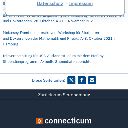
Datenschutz
·
Impressum
September 2021
Bayer Virtual Workshop Engineering and Technology für Masterstudenten
und Doktoranden, 28. Oktober, 4.+11. November 2021
McKinsey-Event mit interaktivem Workshop für Studenten
und Doktoranden der Mathematik und Physik, 7.-8. Oktober 2021 in
Hamburg
Infoveranstaltung für USA-Auslandsstudium mit dem McCloy
Stipendienprogramm: Aktuelle Stipendiaten berichten
Diese Seite teilen:
Zurück zum Seitenanfang
connecticum