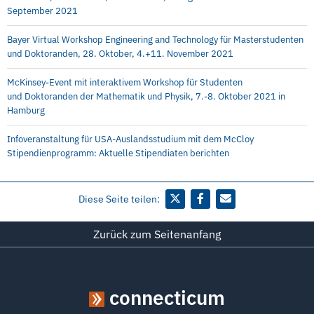
September 2021
Bayer Virtual Workshop Engineering and Technology für Masterstudenten
und Doktoranden, 28. Oktober, 4.+11. November 2021
McKinsey-Event mit interaktivem Workshop für Studenten
und Doktoranden der Mathematik und Physik, 7.-8. Oktober 2021 in
Hamburg
Infoveranstaltung für USA-Auslandsstudium mit dem McCloy
Stipendienprogramm: Aktuelle Stipendiaten berichten
Diese Seite teilen:
Zurück zum Seitenanfang
connecticum