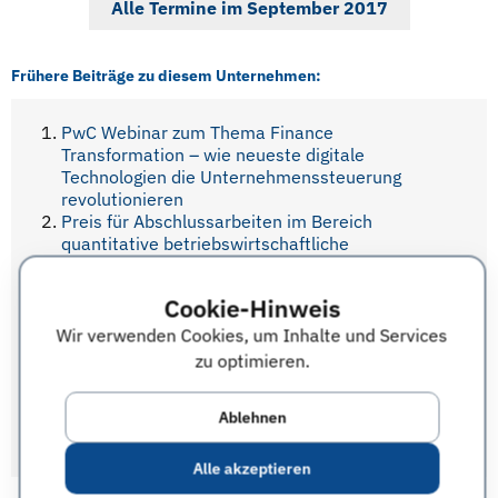
Alle Termine im September 2017
Frühere Beiträge zu diesem Unternehmen:
PwC Webinar zum Thema Finance
Transformation – wie neueste digitale
Technologien die Unternehmenssteuerung
revolutionieren
Preis für Abschlussarbeiten im Bereich
quantitative betriebswirtschaftliche
Steuerlehre: PwC-arqus-Preis
PwC Big Sail Adventure auf Ibiza für Studenten
Cookie-Hinweis
der Wirtschafts- und Rechtswissenschaften mit
Schwerpunkt Steuern, 17.-20. Oktober 2017
Wir verwenden Cookies, um Inhalte und Services
PwC Big Sail Adventure für Studenten – Team
zu optimieren.
Consulting auf Menorca, 13.-16. Oktober 2017
PwC Big Sail Adventure auf Mallorca für
Ablehnen
Studenten – Thema: Accounting und Controlling,
9.-12. Oktober 2017
Alle akzeptieren