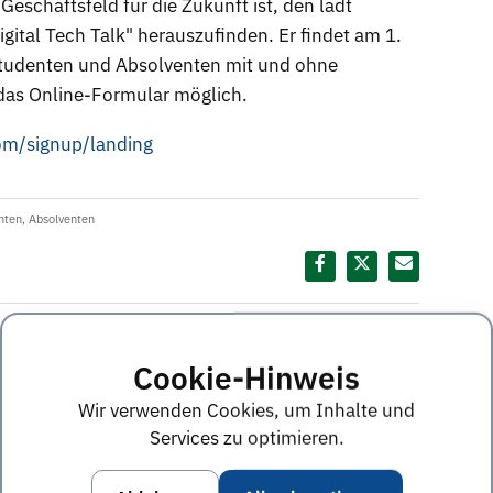
eschäftsfeld für die Zukunft ist, den lädt
gital Tech Talk" herauszufinden. Er findet am 1.
n Studenten und Absolventen mit und ohne
das Online-Formular möglich.
com/signup/landing
nten
,
Absolventen
Diesen Termin teilen:
ine im Juli 2021
Cookie-Hinweis
Wir verwenden Cookies, um Inhalte und
Services zu optimieren.
am für Masterstudenten der IT und des