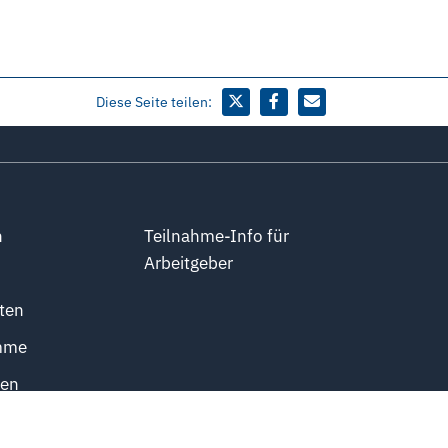
Diese Seite teilen:
n
Teilnahme-Info für
Arbeitgeber
ten
mme
ten