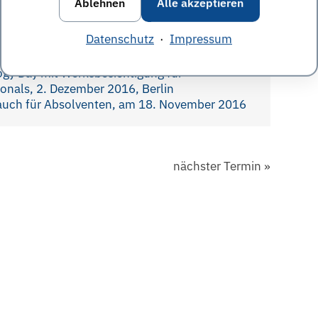
Ablehnen
Alle akzeptieren
ag, CV-Check und direkter Kontakt
Datenschutz
·
Impressum
en und Absolventen, 13. Januar 2017,
gy Day mit Werksbesichtigung für
onals, 2. Dezember 2016, Berlin
 auch für Absolventen, am 18. November 2016
nächster Termin
»