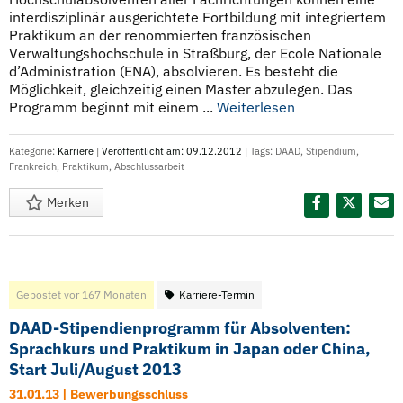
interdisziplinär ausgerichtete Fortbildung mit integriertem
Praktikum an der renommierten französischen
Verwaltungshochschule in Straßburg, der Ecole Nationale
d’Administration (ENA), absolvieren. Es besteht die
Möglichkeit, gleichzeitig einen Master abzulegen. Das
Programm beginnt mit einem ...
Weiterlesen
Kategorie:
Karriere
|
Veröffentlicht am: 09.12.2012
| Tags:
DAAD
,
Stipendium
,
Frankreich
,
Praktikum
,
Abschlussarbeit
Merken
Diesen Termin teilen:
Gepostet vor 167 Monaten
Karriere-Termin
DAAD-Stipendienprogramm für Absolventen:
Sprachkurs und Praktikum in Japan oder China,
Start Juli/August 2013
31.01.13 | Bewerbungsschluss