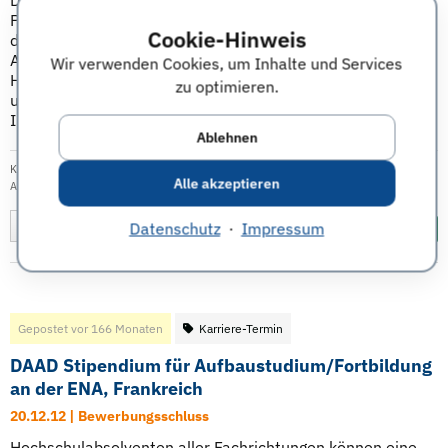
Das Kurzstipendium wird für einen zweimonatigen
Praktikumsaufenthalt in Taiwan an deutsche Studierende
Cookie-Hinweis
der Natur- und Ingenieurwissenschaften vergeben. Der
Aufenthalt ist sowohl in der Industrie als auch an
Wir verwenden Cookies, um Inhalte und Services
Hochschulen bzw. Forschungsinstituten in Taiwan möglich
zu optimieren.
und gibt Einblick in die taiwanesische Kultur sowie in die
Industrie- und ...
Weiterlesen
Ablehnen
Kategorie:
Karriere
|
Veröffentlicht am: 16.01.2013
| Tags:
DAAD
,
Stipendium
,
Alle akzeptieren
Auslandspraktikum
Merken
Datenschutz
Diesen Termin teilen:
·
Impressum
Gepostet vor 166 Monaten
Karriere-Termin
DAAD Stipendium für Aufbaustudium/Fortbildung
an der ENA, Frankreich
20.12.12 | Bewerbungsschluss
Hochschulabsolventen aller Fachrichtungen können eine