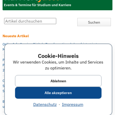
Events & Termine für Studium und Karriere
Neueste Artikel
Online Info-Session: Digitale Transformation als berufsintegrierter
Masterstudiengang an der Berlin Professional School (HWR Berlin)
Cookie-Hinweis
P&G Future Female Leaders Event für Studentinnen und Absolventinnen –
Wir verwenden Cookies, um Inhalte und Services
Praktika, Abschlussarbeit und Direkteinstieg möglich, 5.-6. Oktober
zu optimieren.
2021, online
Ablehnen
Capgemini Invent: Virtueller Karriere Workshop in Digital Engineering für
Studenten, Absolventen, Doktoranden, Young Professionals 29.
September 2021
Alle akzeptieren
Bayer Virtual Workshop Engineering and Technology für Masterstudenten
Datenschutz
·
Impressum
und Doktoranden, 28. Oktober, 4.+11. November 2021