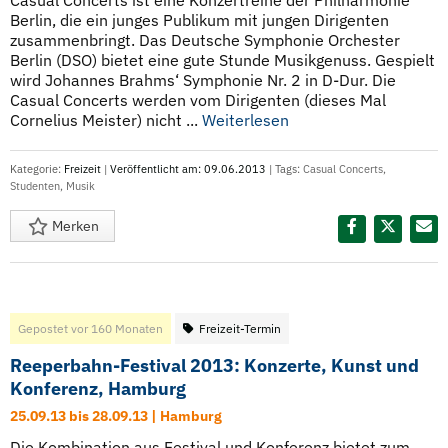
Casual Concerts ist eine Konzertreihe der Philharmonie
Berlin, die ein junges Publikum mit jungen Dirigenten
zusammenbringt. Das Deutsche Symphonie Orchester
Berlin (DSO) bietet eine gute Stunde Musikgenuss. Gespielt
wird Johannes Brahms‘ Symphonie Nr. 2 in D-Dur. Die
Casual Concerts werden vom Dirigenten (dieses Mal
Cornelius Meister) nicht ...
Weiterlesen
Kategorie:
Freizeit
|
Veröffentlicht am: 09.06.2013
| Tags:
Casual Concerts
,
Studenten
,
Musik
Merken
Diesen Termin teilen:
Gepostet vor 160 Monaten
Freizeit-Termin
Reeperbahn-Festival 2013: Konzerte, Kunst und
Konferenz, Hamburg
25.09.13 bis 28.09.13 | Hamburg
Die Kombination aus Festival und Konferenz bietet zum