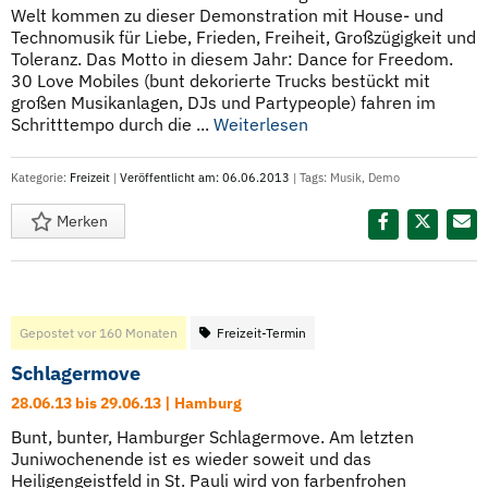
Welt kommen zu dieser Demonstration mit House- und
Technomusik für Liebe, Frieden, Freiheit, Großzügigkeit und
Toleranz. Das Motto in diesem Jahr: Dance for Freedom.
30 Love Mobiles (bunt dekorierte Trucks bestückt mit
großen Musikanlagen, DJs und Partypeople) fahren im
Schritttempo durch die ...
Weiterlesen
Kategorie:
Freizeit
|
Veröffentlicht am: 06.06.2013
| Tags:
Musik
,
Demo
Merken
Diesen Termin teilen:
Gepostet vor 160 Monaten
Freizeit-Termin
Schlagermove
28.06.13 bis 29.06.13 | Hamburg
Bunt, bunter, Hamburger Schlagermove. Am letzten
Juniwochenende ist es wieder soweit und das
Heiligengeistfeld in St. Pauli wird von farbenfrohen