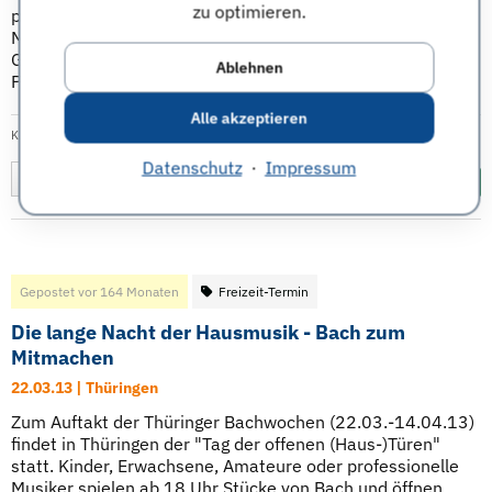
zu optimieren.
professionelle Opernmusiker in privaten Heimen spielen.
Man kann sich als Gastgeber bewerben, wenn man
Getränke, viele Sitzgelegenheiten, hohe Decken und ein
Ablehnen
Piano hat oder Gast sein, wenn ...
Weiterlesen
Alle akzeptieren
Kategorie:
Freizeit
|
Veröffentlicht am: 21.01.2013
| Tags:
Oper
,
Musik
Datenschutz
·
Impressum
Merken
Diesen Termin teilen:
Gepostet vor 164 Monaten
Freizeit-Termin
Die lange Nacht der Hausmusik - Bach zum
Mitmachen
22.03.13 | Thüringen
Zum Auftakt der Thüringer Bachwochen (22.03.-14.04.13)
findet in Thüringen der "Tag der offenen (Haus-)Türen"
statt. Kinder, Erwachsene, Amateure oder professionelle
Musiker spielen ab 18 Uhr Stücke von Bach und öffnen