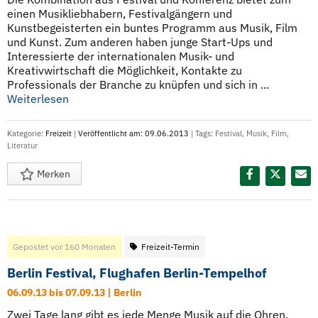
einen Musikliebhabern, Festivalgängern und
Kunstbegeisterten ein buntes Programm aus Musik, Film
und Kunst. Zum anderen haben junge Start-Ups und
Interessierte der internationalen Musik- und
Kreativwirtschaft die Möglichkeit, Kontakte zu
Professionals der Branche zu knüpfen und sich in ...
Weiterlesen
Kategorie:
Freizeit
|
Veröffentlicht am: 09.06.2013
| Tags:
Festival
,
Musik
,
Film
,
Literatur
Merken
Diesen Termin teilen:
Gepostet vor 160 Monaten
Freizeit-Termin
Berlin Festival, Flughafen Berlin-Tempelhof
06.09.13 bis 07.09.13 | Berlin
Zwei Tage lang gibt es jede Menge Musik auf die Ohren.