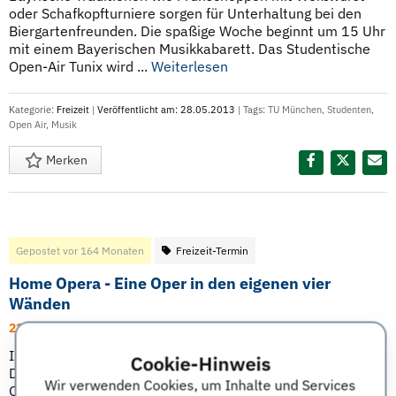
oder Schafkopfturniere sorgen für Unterhaltung bei den
Biergartenfreunden. Die spaßige Woche beginnt um 15 Uhr
mit einem Bayerischen Musikkabarett. Das Studentische
Open-Air Tunix wird ...
Weiterlesen
Kategorie:
Freizeit
|
Veröffentlicht am: 28.05.2013
| Tags:
TU München
,
Studenten
,
Open Air
,
Musik
Merken
Diesen Termin teilen:
Gepostet vor 164 Monaten
Freizeit-Termin
Home Opera - Eine Oper in den eigenen vier
Wänden
22.03.13 bis 23.03.13 | Berlin
In gemütlichen Wohnzimmern von Privatpersonen einen
Cookie-Hinweis
Drink und tolle Opernmusik zu genießen, ermöglicht Home
Wir verwenden Cookies, um Inhalte und Services
Opera, ein in Dänemark geborenes Konzept, bei dem