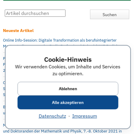
Neueste Artikel
Online Info-Session: Digitale Transformation als berufsintegrierter
Masterstudiengang an der Berlin Professional School (HWR Berlin)
Cookie-Hinweis
P&G Future Female Leaders Event für Studentinnen und Absolventinnen –
Praktika, Abschlussarbeit und Direkteinstieg möglich, 5.-6. Oktober
Wir verwenden Cookies, um Inhalte und Services
2021, online
zu optimieren.
Capgemini Invent: Virtueller Karriere Workshop in Digital Engineering für
Ablehnen
Studenten, Absolventen, Doktoranden, Young Professionals 29.
September 2021
Alle akzeptieren
Bayer Virtual Workshop Engineering and Technology für Masterstudenten
und Doktoranden, 28. Oktober, 4.+11. November 2021
Datenschutz
·
Impressum
McKinsey-Event mit interaktivem Workshop für Studenten
und Doktoranden der Mathematik und Physik, 7.-8. Oktober 2021 in