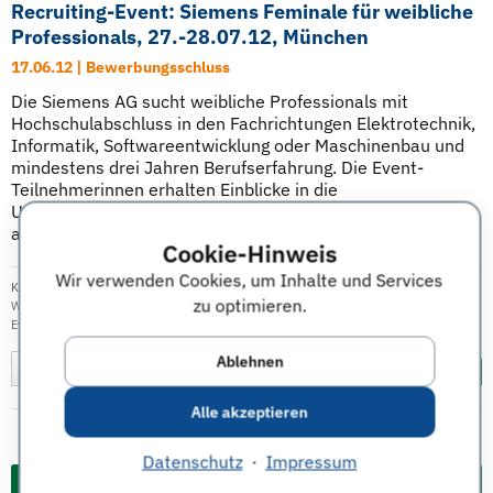
Recruiting-Event: Siemens Feminale für weibliche
Professionals, 27.-28.07.12, München
17.06.12 | Bewerbungsschluss
Die Siemens AG sucht weibliche Professionals mit
Hochschulabschluss in den Fachrichtungen Elektrotechnik,
Informatik, Softwareentwicklung oder Maschinenbau und
mindestens drei Jahren Berufserfahrung. Die Event-
Teilnehmerinnen erhalten Einblicke in die
Unternehmenskultur und Karriereperspektiven und treffen
auf technikbegeisterte ...
Weiterlesen
Cookie-Hinweis
Wir verwenden Cookies, um Inhalte und Services
Kategorie:
Karriere
|
Veröffentlicht am: 08.05.2012
| Tags:
Siemens
,
München
,
zu optimieren.
Women
,
Elektrotechnik
,
Informatik
,
Softwareentwicklung
,
Maschinenbau
,
Recruiting
Event
Ablehnen
Merken
Diesen Termin teilen:
Alle akzeptieren
Datenschutz
·
Impressum