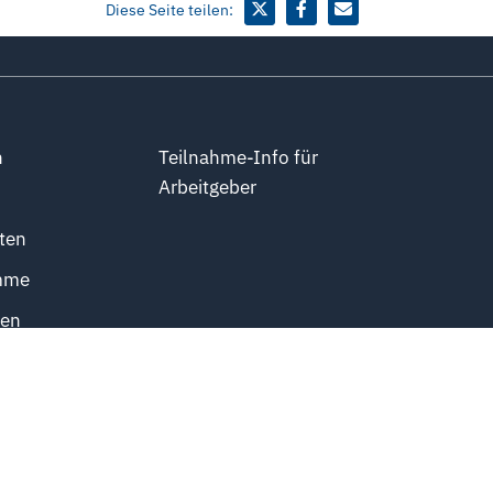
Diese Seite teilen:
n
Teilnahme-Info für
Arbeitgeber
ten
mme
ten
obs