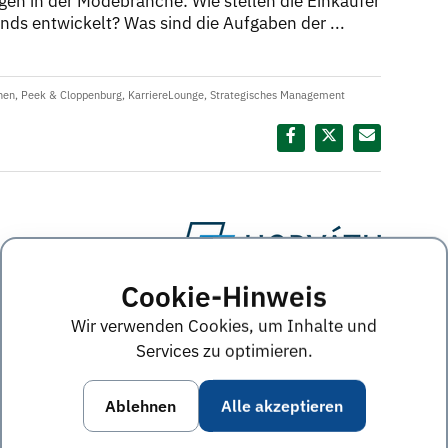
gen in der Modebranche: Wie stellen die Einkäufer
s entwickelt? Was sind die Aufgaben der ...
hen
,
Peek & Cloppenburg
,
KarriereLounge
,
Strategisches Management
Diesen Termin teilen:
ights,
Cookie-Hinweis
Wir verwenden Cookies, um Inhalte und
Services zu optimieren.
international tätige Managementberatung mit fünf
 Insights bietet Studenten und Promovierenden an
ategieentwicklung: Am ersten Tag begleiten
Ablehnen
Alle akzeptieren
arbeitung einer Fallstudie. Am ...
Weiterlesen