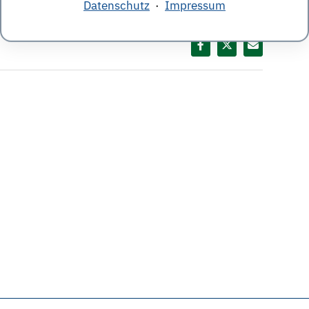
Datenschutz
·
Impressum
egisches Management
,
Stuttgart
,
Horváth & Partners
Diesen Termin teilen: