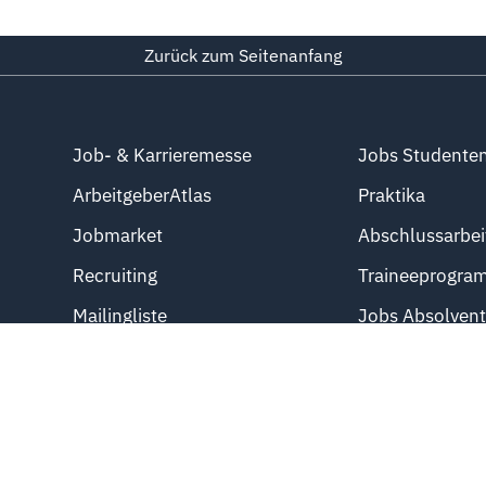
Zurück zum Seitenanfang
Job- & Karrieremesse
Jobs Studente
ArbeitgeberAtlas
Praktika
Jobmarket
Abschlussarbei
Recruiting
Traineeprogra
Mailingliste
Jobs Absolven
Direkteinstieg
Azubistellen
Professional J