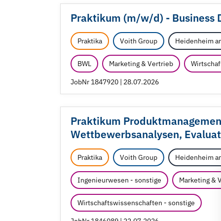
Praktikum (m/
w/
d) - Business
Praktika
Voith Group
Heidenheim an
BWL
Marketing & Vertrieb
Wirtscha
JobNr 1847920 | 28.07.2026
Praktikum Produktmanagement 
Wettbewerbsanalysen, Evaluat
Praktika
Voith Group
Heidenheim an
Ingenieurwesen - sonstige
Marketing & V
Wirtschaftswissenschaften - sonstige