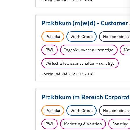
JobNr 1846089 | 22.07.2026
Praktikum (m|w|d) - Customer 
Praktika
Voith Group
Heidenheim an
BWL
Ingenieurwesen - sonstige
Ma
Wirtschaftswissenschaften - sonstige
JobNr 1846046 | 22.07.2026
Praktikum im Bereich Corpora
Praktika
Voith Group
Heidenheim an
BWL
Marketing & Vertrieb
Sonstige