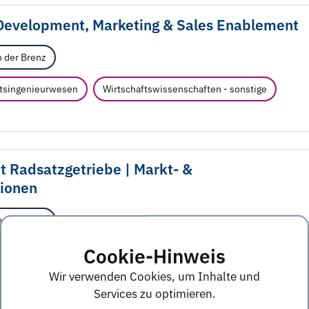
 Development, Marketing & Sales Enablement
 der Brenz
ftsingenieurwesen
Wirtschaftswissenschaften - sonstige
Radsatzgetriebe | Markt- &
ionen
 der Brenz
Cookie-Hinweis
ertrieb
Maschinenbau
Wirtschaftsingenieurwesen
Wir verwenden Cookies, um Inhalte und
Services zu optimieren.