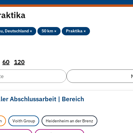
raktika
au, Deutschland ×
50 km ×
Praktika ×
60
120
te
aler Abschlussarbeit | Bereich
n
Voith Group
Heidenheim an der Brenz