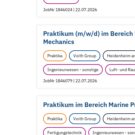
JobNr 1846024 | 22.07.2026
Praktikum (m/
w/
d) im Bereic
Mechanics
Praktika
Voith Group
Heidenheim an
Ingenieurwesen - sonstige
Luft- und Ra
JobNr 1846079 | 22.07.2026
Praktikum im Bereich Marine 
Praktika
Voith Group
Heidenheim an
Fertigungstechnik
Ingenieurwesen - son