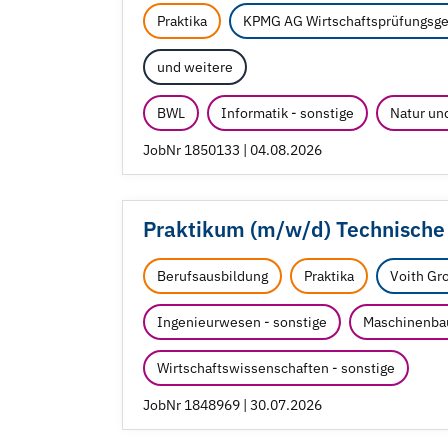
Praktika
KPMG AG Wirtschaftsprüfungsge
und weitere
BWL
Informatik - sonstige
Natur un
JobNr 1850133 | 04.08.2026
Praktikum (m/
w/
d) Technisch
Berufsausbildung
Praktika
Voith Gr
Ingenieurwesen - sonstige
Maschinenba
Wirtschaftswissenschaften - sonstige
JobNr 1848969 | 30.07.2026