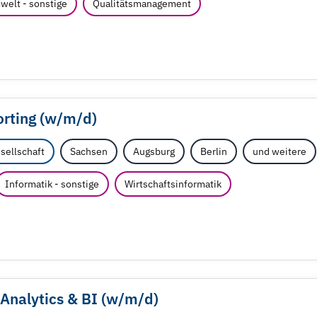
welt - sonstige
Qualitätsmanagement
rting (w/
m/
d)
sellschaft
Sachsen
Augsburg
Berlin
und weitere
Informatik - sonstige
Wirtschaftsinformatik
Analytics & BI (w/
m/
d)