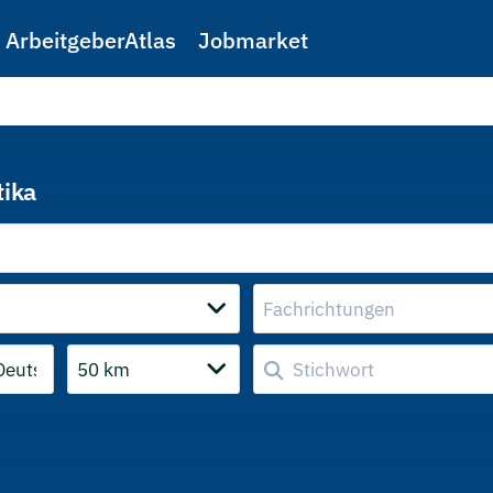
ArbeitgeberAtlas
Jobmarket
tika
Fachrichtungen
50 km