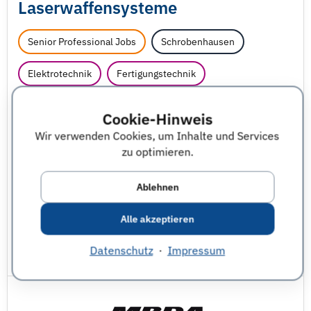
Laserwaffensysteme
Senior Professional Jobs
Schrobenhausen
Elektrotechnik
Fertigungstechnik
Gesundheitsökonomie
Informatik - sonstige
Cookie-Hinweis
Wir verwenden Cookies, um Inhalte und Services
Ingenieurwesen - sonstige
zu optimieren.
Luft- und Raumfahrttechnik
Ablehnen
MSR Mess-, Steuerungs- und Regelungstechnik
Alle akzeptieren
Physik
Wirtschaftsingenieurwesen
Datenschutz
·
Impressum
JobNr 1847770 | 07.08.2026