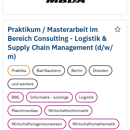
Praktikum /
Masterarbeit im
Bereich Consulting - Logistik &
Supply Chain Management (d/
w/
m)
Praktika
Bad Nauheim
Berlin
Dresden
und weitere
BWL
Informatik - sonstige
Logistik
Maschinenbau
Wirtschaftsinformatik
Wirtschaftsingenieurwesen
Wirtschaftsmathematik